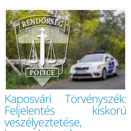
Kaposvári Törvényszék:
Feljelentés kiskorú
veszélyeztetése,