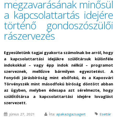
megzavarásának minősül
a kapcsolattartás idejére
történő gondoszószülői
rászervezés
Egyesületünk tagjai gyakorta számolnak be arról, hogy
a kapcsolattartási idejükre szülőtársuk különféle
indokokkal – vagy épp indok nélkül – programot
szerveznek, mellőzve bármilyen egyeztetést. A
Fonyódi Járásbíróság mint elsőfokú, és a Kaposvári
Törvényszék mint másodfokú bíróság döntött abban
az ügyben, melyben édesapa azt sérelmezte, hogy
szülőtőtársa a kapcsolattartási idejére lovaglást
szervezett.
június 27, 2021
Írta:
apakazigazsagert
Esettár