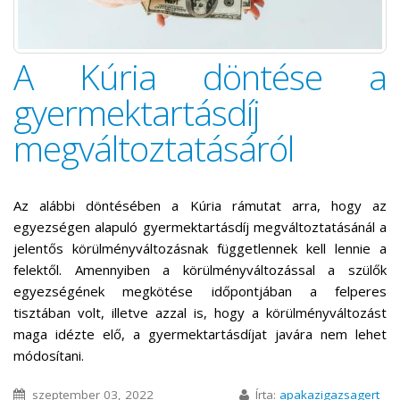
A Kúria döntése a
gyermektartásdíj
megváltoztatásáról
Az alábbi döntésében a Kúria rámutat arra, hogy az
egyezségen alapuló gyermektartásdíj megváltoztatásánál a
jelentős körülményváltozásnak függetlennek kell lennie a
felektől. Amennyiben a körülményváltozással a szülők
egyezségének megkötése időpontjában a felperes
tisztában volt, illetve azzal is, hogy a körülményváltozást
maga idézte elő, a gyermektartásdíjat javára nem lehet
módosítani.
szeptember 03, 2022
Írta:
apakazigazsagert