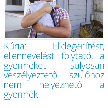
Kúria: Elidegenítést,
ellennevelést folytató, a
gyermeket súlyosan
veszélyeztető szülőhöz
nem helyezhető a
gyermek