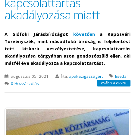
kapcsolattartás
akadályozása miatt
A Siófoki Járásbíróságot
követően
a Kaposvári
Törvényszék, mint másodfokú bíróság is feljelentést
tett kiskorú veszélyeztetése, kapcsolattartás
akadályozása tárgyában azon gondozószülő ellen, aki
másfél éve akadályozza a kapcsolattartást.
augusztus 05, 2021
Írta:
apakazigazsagert
Esettár
Tovább a cikkre...
0 Hozzászólás