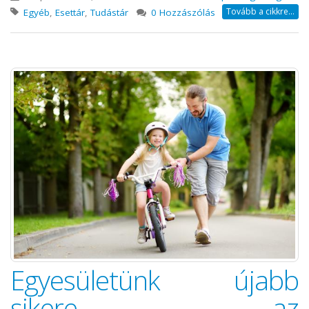
Tovább a cikkre...
Egyéb
,
Esettár
,
Tudástár
0 Hozzászólás
Egyesületünk újabb
sikere az