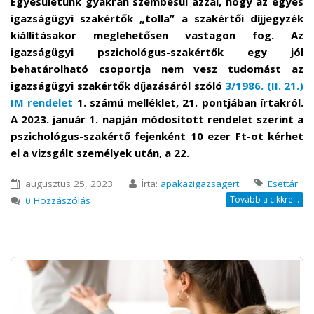
Egyesületünk gyakran szembesül azzal, hogy az egyes
igazságügyi szakértők „tolla” a szakértői díjjegyzék
kiállításakor meglehetősen vastagon fog. Az
igazságügyi pszichológus-szakértők egy jól
behatárolható csoportja nem vesz tudomást az
igazságügyi szakértők díjazásáról szóló
3/1986. (II. 21.)
IM rendelet
1. számú melléklet, 21. pontjában írtakról.
A 2023. január 1. napján módosított rendelet szerint a
pszichológus-szakértő fejenként 10 ezer Ft-ot kérhet
el a vizsgált személyek után, a 22.
augusztus 25, 2023
Írta:
apakazigazsagert
Esettár
Tovább a cikkre...
0 Hozzászólás