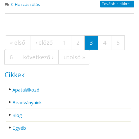
Tovább a cikkre...
0 Hozzászólás
Oldalak
« első
‹ előző
1
2
3
4
5
6
következő ›
utolsó »
Cikkek
Apatalálkozó
Beadványaink
Blog
Egyéb