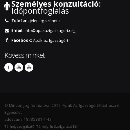
Személyes konzultáció:
Időpontfoglalás
Telefon:
jelenleg szünetel
Email:
info@apakazigazsagert.org
Facebook:
Apák az Igazságért
Kövess minket
© Minden jog fenntartva. 2019. Apák Az Igazságért Közhasznú
Egyesület
adószám: 18735381-1-43
Tárhelyszolgáltató: Tárhely.Eu Szolgáltató Kft.