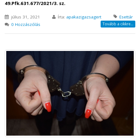
49.Pfk.631.677/2021/3. sz.
július 31, 2021
Írta:
apakazigazsagert
Esettár
Tovább a cikkre...
0 Hozzászólás