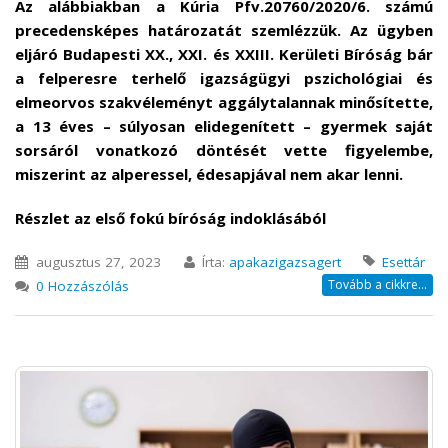
Az alábbiakban a Kúria Pfv.20760/2020/6. számú
precedensképes határozatát szemlézzük. Az ügyben
eljáró Budapesti XX., XXI. és XXIII. Kerületi Bíróság bár
a felperesre terhelő igazságügyi pszichológiai és
elmeorvos szakvéleményt aggálytalannak minősítette,
a 13 éves – súlyosan elidegenített – gyermek saját
sorsáról vonatkozó döntését vette figyelembe,
miszerint az alperessel, édesapjával nem akar lenni.
Részlet az első fokú bíróság indoklásából
augusztus 27, 2023
Írta:
apakazigazsagert
Esettár
Tovább a cikkre...
0 Hozzászólás