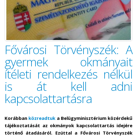
Fővárosi Törvényszék: A
gyermek okmányait
ítéleti rendelkezés nélkül
is át kell adni
kapcsolattartásra
Korábban
közreadtuk
a Belügyminisztérium közérdekű
tájékoztatását az okmányok kapcsolattartás idejére
történő átadásáról. Ezúttal a Fővárosi Törvényszék