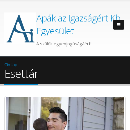
Apák az Igazságért Kh.
Egyesület
A szülők egyenjogúságáért!
Címlap
Esettár