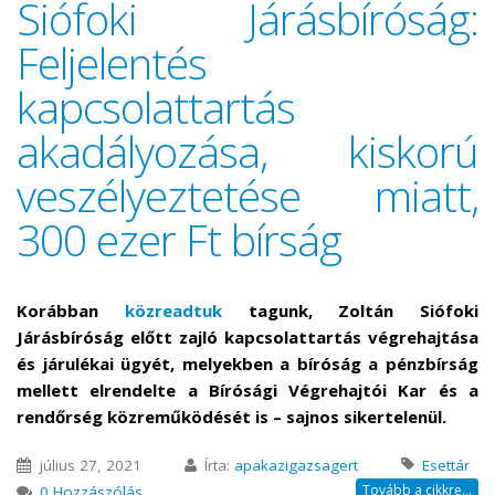
Siófoki Járásbíróság:
Feljelentés
kapcsolattartás
akadályozása, kiskorú
veszélyeztetése miatt,
300 ezer Ft bírság
Korábban
közreadtuk
tagunk, Zoltán Siófoki
Járásbíróság előtt zajló kapcsolattartás végrehajtása
és járulékai ügyét, melyekben a bíróság a pénzbírság
mellett elrendelte a Bírósági Végrehajtói Kar és a
rendőrség közreműködését is – sajnos sikertelenül.
július 27, 2021
Írta:
apakazigazsagert
Esettár
Tovább a cikkre...
0 Hozzászólás