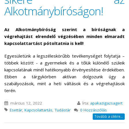
Alkotmánybíróságon!
Az Alkotmánybíróság szerint a bíróságnak a
végrehajtást elrendelő végzésében minden elmaradt
kapcsolattartást pótoltatnia is kell!
Egyesületünk a legszéleskörűbb tevékenységet folytatja –
többek között - a gyermekek és a tőlük különélő szüleik
kapcsolatának minél hatékonyabb érvényesítése érdekében.
Ebben a tárgykörben aktívan dolgozunk úgy a
szabályozások, mint a heti váltások és a végrehajtások
terén.
március 12, 2022
Írta:
apakazigazsagert
Esettár
,
Kapcsolattartás
,
Tudástár
0 Hozzászólás
Tovább a cikkre...