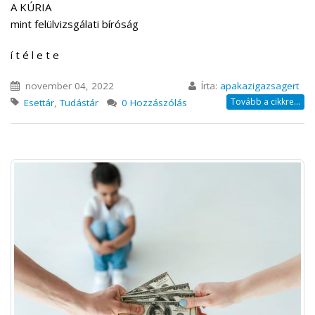
A KÚRIA
mint felülvizsgálati bíróság
í t é l e t e
november 04, 2022
Írta:
apakazigazsagert
Tovább a cikkre...
Esettár
,
Tudástár
0 Hozzászólás