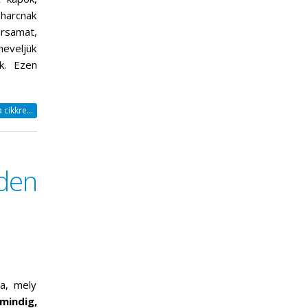
harcnak
rsamat,
eveljük
k. Ezen
cikkre...
den
ma, mely
mindig,