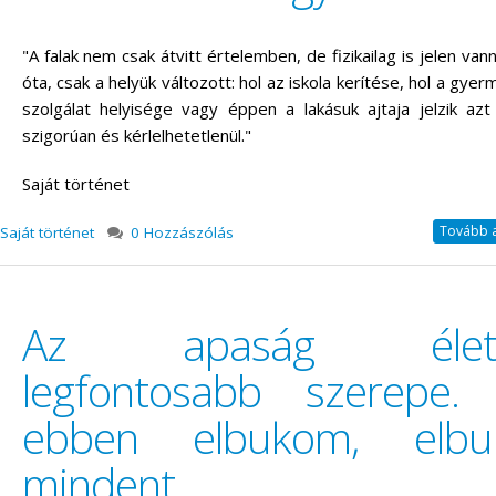
"A falak nem csak átvitt értelemben, de fizikailag is jelen van
óta, csak a helyük változott: hol az iskola kerítése, hol a gyer
szolgálat helyisége vagy éppen a lakásuk ajtaja jelzik az
szigorúan és kérlelhetetlenül."
Saját történet
Tovább a 
Saját történet
0 Hozzászólás
Az apaság élet
legfontosabb szerepe.
ebben elbukom, elbu
mindent.