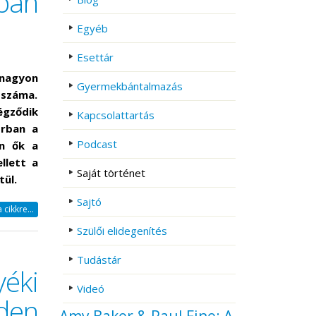
ban
Egyéb
Esettár
 nagyon
Gyermekbántalmazás
záma.
gződik
Kapcsolattartás
orban a
Podcast
an ők a
llett a
Saját történet
ül.
Sajtó
cikkre...
Szülői elidegenítés
Tudástár
ki
Videó
den