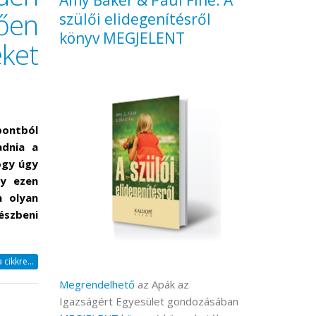
Amy Baker & Paul Fine: A
ően
szülői elidegenítésről
könyv MEGJELENT
eket
ontból
adnia a
ogy úgy
gy ezen
n olyan
észbeni
cikkre...
Megrendelhető
az Apák az
Igazságért Egyesület gondozásában