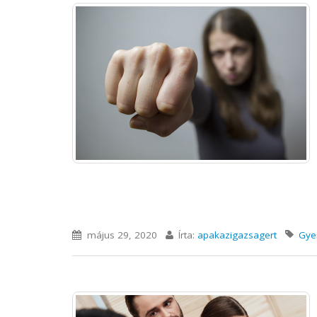
május 29, 2020
Írta:
apakazigazsagert
Gye