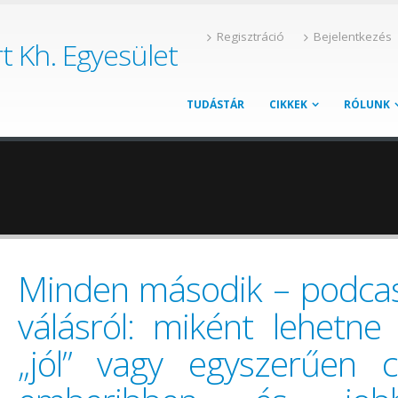
Regisztráció
Bejelentkezés
t Kh. Egyesület
TUDÁSTÁR
CIKKEK
RÓLUNK
Minden második – podcas
válásról: miként lehetne
„jól” vagy egyszerűen c