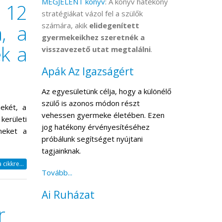
MEGJELENT könyv
: A könyv hatékony
 12
stratégiákat vázol fel a szülők
, a
számára, akik
elidegenített
gyermekeikhez szeretnék a
ék a
visszavezető utat megtalálni
.
Apák Az Igazságért
Az egyesületünk célja, hogy a különélő
szülő is azonos módon részt
ekét, a
vehessen gyermeke életében. Ezen
erületi
jog hatékony érvényesítéséhez
meket a
próbálunk segítséget nyújtani
tagjainknak.
cikkre...
Tovább...
Ai Ruházat
r