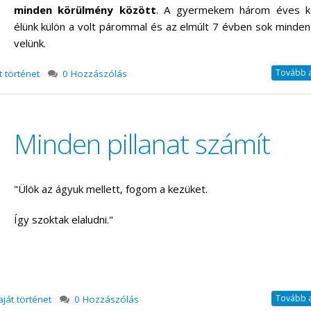
minden körülmény között
. A gyermekem három éves k
élünk külön a volt párommal és az elmúlt 7 évben sok minden
velünk.
Tovább a 
t történet
0 Hozzászólás
Minden pillanat számít
"Ülök az ágyuk mellett, fogom a kezüket.
Így szoktak elaludni."
Tovább a 
aját történet
0 Hozzászólás