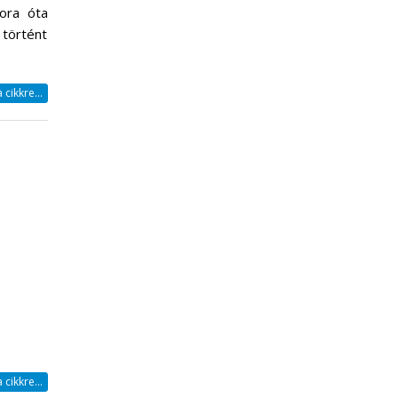
ora óta
 történt
cikkre...
cikkre...