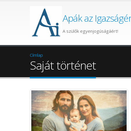
Apák az Igazságér
A szülők egyenjogúságáért!
Címlap
Saját történet