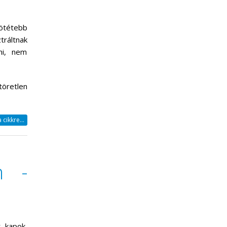
sötétebb
ráltnak
ni, nem
töretlen
cikkre...
m -
t kapok,