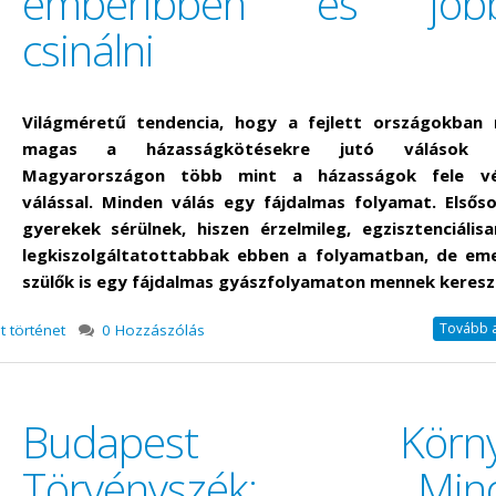
emberibben és job
csinálni
Világméretű tendencia, hogy a fejlett országokban
magas a házasságkötésekre jutó válások s
Magyarországon több mint a házasságok fele vé
válással. Minden válás egy fájdalmas folyamat. Elsős
gyerekek sérülnek, hiszen érzelmileg, egzisztenciális
legkiszolgáltatottabbak ebben a folyamatban, de eme
szülők is egy fájdalmas gyászfolyamaton mennek kereszt
Tovább a 
t történet
0 Hozzászólás
Budapest Környé
Törvényszék: Min