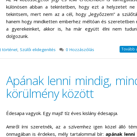
különösen abban a tekintetben, hogy ezt a helyzetet ne 
tekintsem, mert nem az a cél, hogy „legyőzzem” a szülőtá
hanem hogy mindketten emberhez méltóan és szeretetben n
a gyerekeinket, akkor is, ha már együtt élni nem tudun
dolgozunk.
Tovább a 
t történet
,
Szülői elidegenítés
0 Hozzászólás
Apának lenni mindig, min
körülmény között
Édesapa vagyok. Egy majd’ tíz éves kislány édesapja.
Amiről írni szeretnék, az a szívemhez igen közel álló té
önmagában is érdekes, mély tartalommal bír:
apának lenni 