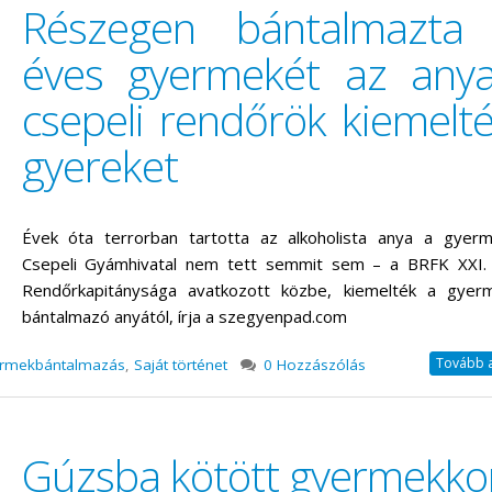
Részegen bántalmazta
éves gyermekét az anya
csepeli rendőrök kiemelt
gyereket
Évek óta terrorban tartotta az alkoholista anya a gyerm
Csepeli Gyámhivatal nem tett semmit sem – a BRFK XXI. k
Rendőrkapitánysága avatkozott közbe, kiemelték a gyer
bántalmazó anyától, írja a szegyenpad.com
Tovább a 
rmekbántalmazás
,
Saját történet
0 Hozzászólás
Gúzsba kötött gyermekko