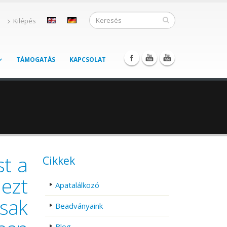
Kilépés
TÁMOGATÁS
KAPCSOLAT
t a
Cikkek
 ezt
Apatalálkozó
sak
Beadványaink
Blog