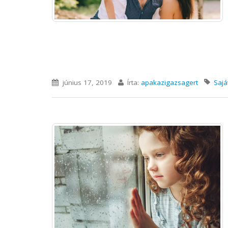
június 17, 2019
Írta:
apakazigazsagert
Sajá