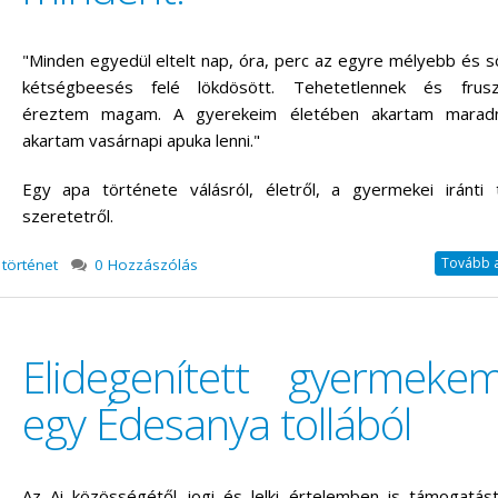
"Minden egyedül eltelt nap, óra, perc az egyre mélyebb és 
kétségbeesés felé lökdösött. Tehetetlennek és fruszt
éreztem magam. A gyerekeim életében akartam marad
akartam vasárnapi apuka lenni."
Egy apa története válásról, életről, a gyermekei iránti 
szeretetről.
Tovább a 
 történet
0 Hozzászólás
Elidegenített gyermeke
egy Édesanya tollából
Az Ai közösségétől jogi és lelki értelemben is támogatás