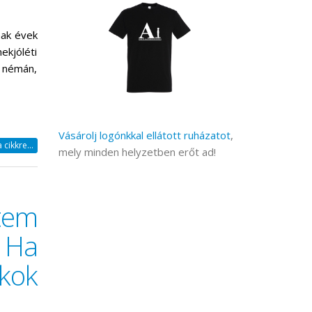
nak évek
mekjóléti
t némán,
Vásárolj logónkkal ellátott ruházatot
,
cikkre...
mely minden helyzetben erőt ad!
em
 Ha
kok