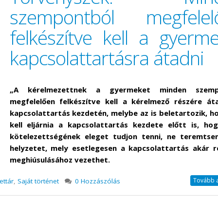
szempontból megfelel
felkészítve kell a gyerm
kapcsolattartásra átadni
„A kérelmezettnek a gyermeket minden szemp
megfelelően felkészítve kell a kérelmező részére át
kapcsolattartás kezdetén, melybe az is beletartozik, h
kell eljárnia a kapcsolattartás kezdete előtt is, ho
kötelezettségének eleget tudjon tenni, ne teremtse
helyzetet, mely esetlegesen a kapcsolattartás akár r
meghiúsulásához vezethet.
Tovább a 
ettár
,
Saját történet
0 Hozzászólás