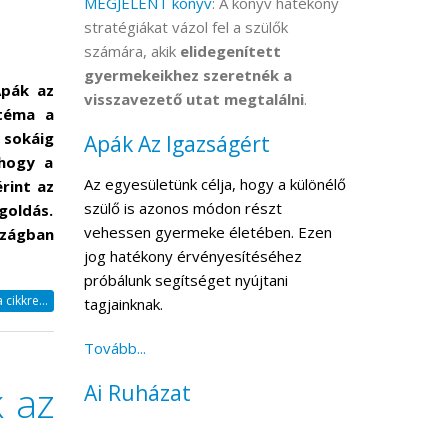
MEGJELENT könyv
: A könyv hatékony
stratégiákat vázol fel a szülők
számára, akik
elidegenített
gyermekeikhez szeretnék a
Apák az
visszavezető utat megtalálni
.
 téma a
sokáig
Apák Az Igazságért
 hogy a
Az egyesületünk célja, hogy a különélő
rint az
szülő is azonos módon részt
goldás.
vehessen gyermeke életében. Ezen
szágban
jog hatékony érvényesítéséhez
próbálunk segítséget nyújtani
cikkre...
tagjainknak.
Tovább...
 az
Ai Ruházat