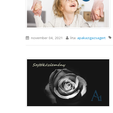
november 04, 2021
Írta:
apakazigazsagert