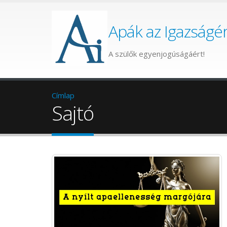
Apák az Igazságér
A szülők egyenjogúságáért!
Címlap
Sajtó