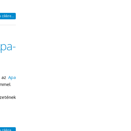
cikkre...
pa-
, az
Apa
mmel.
zetének
cikkre...