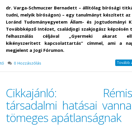
dr. Varga-Schmuczer Bernadett – állítólag bírósági titk
tudni, melyik bíróságon) – egy tanulmányt készített az
Loránd Tudományegyetem Állam- és Jogtudományi Ka
Továbbképző Intézet, családjogi szakjogász képzésén 
felhasználás céljával „Gyermeki akarat ell
kikényszerített kapcsolattartás” címmel, ami a n
megjelent a Jogi Fórumon.
Tovább a 
jtó
0 Hozzászólás
Cikkajánló: Rémis
társadalmi hatásai vanna
tömeges apátlanságnak