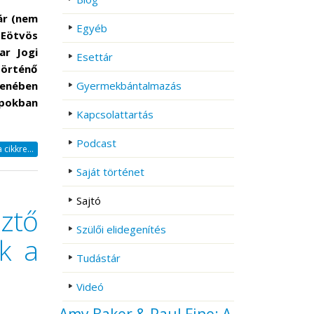
ár (nem
Egyéb
 Eötvös
r Jogi
Esettár
történő
enében
Gyermekbántalmazás
apokban
Kapcsolattartás
Podcast
cikkre...
Saját történet
Sajtó
ztő
Szülői elidegenítés
k a
Tudástár
Videó