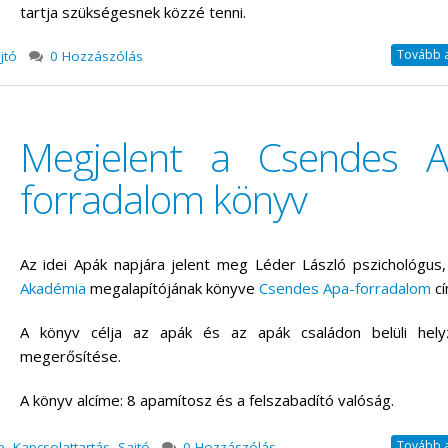
tartja szükségesnek közzé tenni.
Tovább a 
jtó
0 Hozzászólás
Megjelent a Csendes A
forradalom könyv
Az idei Apák napjára jelent meg Léder László pszichológus
Akadémia
megalapítójának könyve
Csendes Apa-forradalom
cí
A könyv célja az apák és az apák családon belüli hely
megerősítése.
A könyv alcíme: 8 apamítosz és a felszabadító valóság.
Tovább a 
b
,
Kapcsolattartás
,
Sajtó
0 Hozzászólás