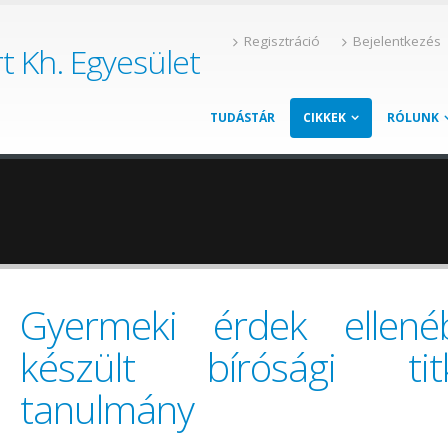
Regisztráció
Bejelentkezés
t Kh. Egyesület
TUDÁSTÁR
CIKKEK
RÓLUNK
Gyermeki érdek ellené
készült bírósági titk
tanulmány