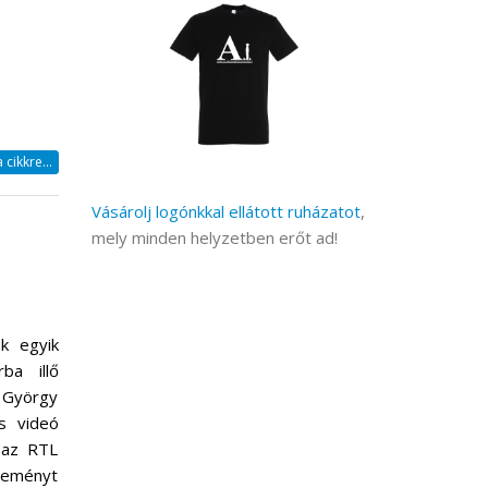
cikkre...
Vásárolj logónkkal ellátott ruházatot
,
mely minden helyzetben erőt ad!
k egyik
ba illő
 György
s videó
s az RTL
zleményt