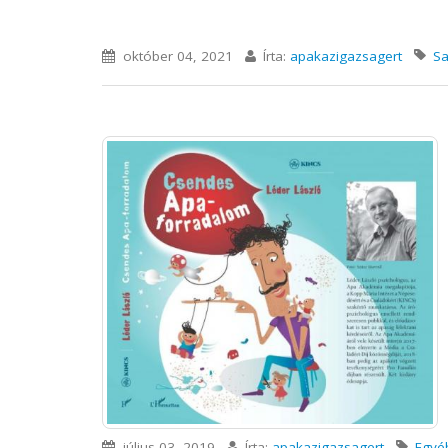
október 04, 2021
Írta:
apakazigazsagert
Sa
július 03, 2019
Írta:
apakazigazsagert
Egyé