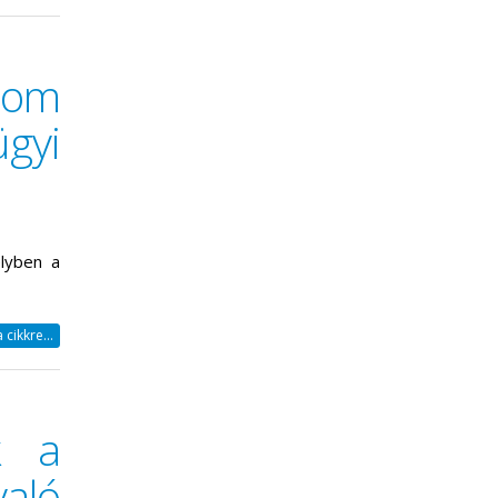
lom
gyi
elyben a
cikkre...
k a
ló