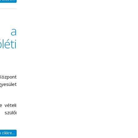
 a
éti
özpont
yesület
 vételi
 szülői
cikkre...