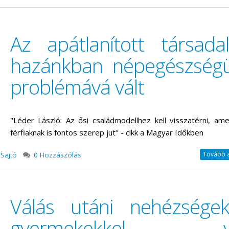
Az apátlanított társada
hazánkban népegészségü
problémává vált
"Léder László: Az ősi családmodellhez kell visszatérni, am
férfiaknak is fontos szerep jut" - cikk a Magyar Időkben
Tovább a 
Sajtó
0 Hozzászólás
Válás utáni nehézsége
gyermekekkel va