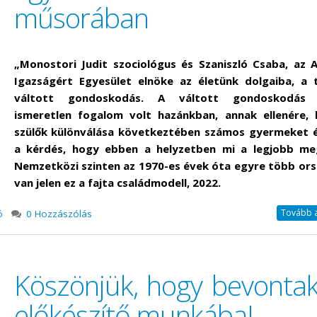
műsorában
„Monostori Judit szociológus és Szaniszló Csaba, az 
Igazságért Egyesület elnöke az életünk dolgaiba, a
váltott gondoskodás. A váltott gondoskodás 
ismeretlen fogalom volt hazánkban, annak ellenére,
szülők különválása következtében számos gyermeket é
a kérdés, hogy ebben a helyzetben mi a legjobb me
Nemzetközi szinten az 1970-es évek óta egyre több or
van jelen ez a fajta családmodell, 2022.
Tovább a 
ó
0 Hozzászólás
Köszönjük, hogy bevontak
előkészítő munkába!