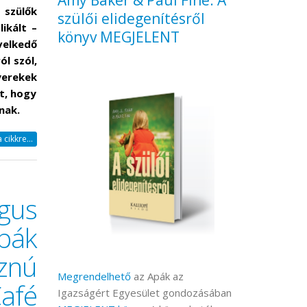
Amy Baker & Paul Fine: A
 szülők
szülői elidegenítésről
ikált –
könyv MEGJELENT
velkedő
l szól,
yerekek
t, hogy
nak.
cikkre...
gus
pák
znú
Megrendelhető
az Apák az
Café
Igazságért Egyesület gondozásában