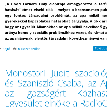
„A Good Fathers Only alapítója elmagyarázza a férfi
hatását” címet viselő cikk – melyet a bronson.men publ
egy fontos társadalmi problémát, az apa nélkül ne
gyerekekkel kapcsolatos hatásokat tárgyalja. A cikk arró
hogy az Egyesült Államokban az apa nélkül nevelkedő g
aránya komoly szociális problémákhoz vezet, és rámuta
az apahiánynak jelentős társadalmi következményei van
Tovább a 
Sajtó
0 Hozzászólás
Monostori Judit szocioló
és Szaniszló Csaba, az A
az Igazságért Közhas
Egyesület elnöke a Radio