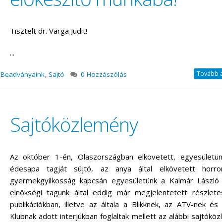
Tisztelt dr. Varga Judit!
...
Tovább a 
Beadványaink
,
Sajtó
0 Hozzászólás
Sajtóközlemény
Az október 1-én, Olaszországban elkövetett, egyesületün
édesapa tagját sújtó, az anya által elkövetett horror
gyermekgyilkosság kapcsán egyesületünk a Kalmár László
elnökségi tagunk által eddig már megjelentetett részlete
publikációkban, illetve az általa a Blikknek, az ATV-nek é
Klubnak adott interjúkban foglaltak mellett az alábbi sajtókö