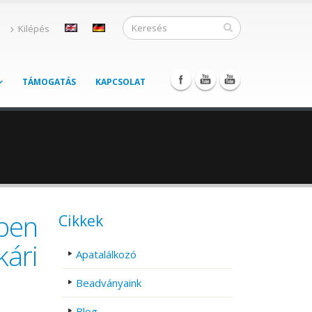
Kilépés
TÁMOGATÁS
KAPCSOLAT
ben
Cikkek
ári
Apatalálkozó
Beadványaink
Blog