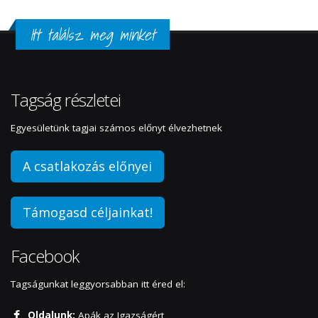
Itt találsz meg minket
Tagság részletei
Egyesületünk tagjai számos előnyt élvezhetnek
A csatlakozás előnyei
Támogasd céljainkat!
Facebook
Tagságunkat leggyorsabban itt éred el:
Oldalunk:
Apák az Igazságért