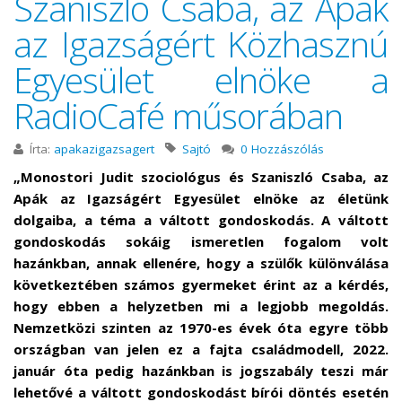
Szaniszló Csaba, az Apák
az Igazságért Közhasznú
Egyesület elnöke a
RadioCafé műsorában
Írta:
apakazigazsagert
Sajtó
0 Hozzászólás
„Monostori Judit szociológus és Szaniszló Csaba, az
Apák az Igazságért Egyesület elnöke az életünk
dolgaiba, a téma a váltott gondoskodás. A váltott
gondoskodás sokáig ismeretlen fogalom volt
hazánkban, annak ellenére, hogy a szülők különválása
következtében számos gyermeket érint az a kérdés,
hogy ebben a helyzetben mi a legjobb megoldás.
Nemzetközi szinten az 1970-es évek óta egyre több
országban van jelen ez a fajta családmodell, 2022.
január óta pedig hazánkban is jogszabály teszi már
lehetővé a váltott gondoskodást bírói döntés esetén