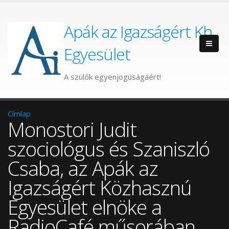
Apák az Igazságért Kh.
Egyesület
A szülők egyenjogúságáért!
Címlap
Monostori Judit
szociológus és Szaniszló
Csaba, az Apák az
Igazságért Közhasznú
Egyesület elnöke a
RadioCafé műsorában