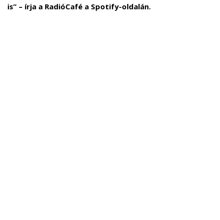
is” – írja a RadióCafé a Spotify-oldalán.