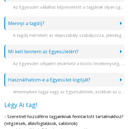
Az Egyesület vállalhat képviseletét a tagjának olyan ügyekben és perekben, amelyek az Egyesület céljaival összefüggésbe hozhatóak.
Mennyi a tagdíj?
A tagdíj mértékét az Alapszabály szabályozza, jelenleg 30,000 Ft egy naptári évre vonatkozóan.
Mi kell tennem az Egyesületért?
Az Egyesület céljaiért elvárható a közös tevékenység, a Tagok egymást is aktívan segítik. Ezen kívül taggyűléseken, illetve írásban is javaslatokat és indítványokat tehetsz, részt vehetsz az Egyesület mindennapi munkájában. Az Apatalálkozókon való részvételed ugyancsak fontos
Használhatom-e a Egyesület logóját?
Amennyiben tagja vagy az Egyesületnek, azokban az ügyekben amelyek az Egyesület céljaival és tevékenységével összefüggenek, az Egyesület logóját használhatod a beadványokon jelezve, hogy egy jogvédő, civil szervezet tagja vagy.
Légy Ai tag!
- Szeretnél hozzáférni tagjainknak fenntartott tartalmakhoz?
(Végzések, állásfoglalások, sablonok)