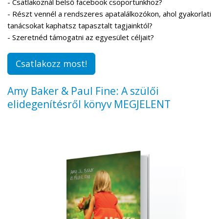
- Csatlakoznál belső facebook csoportunkhoz?
- Részt vennél a rendszeres apatalálkozókon, ahol gyakorlati
tanácsokat kaphatsz tapasztalt tagjainktól?
- Szeretnéd támogatni az egyesület céljait?
Csatlakozz most!
Amy Baker & Paul Fine: A szülői
elidegenítésről könyv MEGJELENT