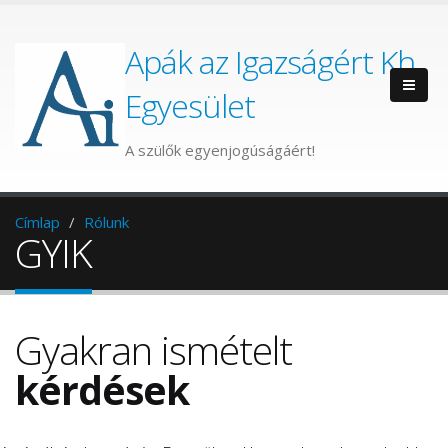
Apák az Igazságért Kh.
Egyesület
A szülők egyenjogúságáért!
Címlap
Rólunk
GYIK
Gyakran ismételt
kérdések