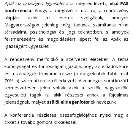
Apák az Igazságért Egyesület
által megrendezett,
első PAS
konferencia
. Ahogy a meghívó is utal rá, a rendezvény
alapjául azok az esetek szolgálnak, amelyek
Magyarországon jelenleg még tabunak számítanak mind
társadalmi, pszichológiai és jogi tekintetben, s amelyek
felismeréséért és megoldásáért lépett fel az Apák az
Igazságért Egyesület.
A rendezvény mérföldkő a szervezet életében. A téma
komolyságát és fontosságát igazolja, hogy az előadók köre
és a vendégek túlnyomó része (a megjelentek több mint
70%-a) szakmai területről érkezett. A vendégek sorai között
természetesen jelen voltak azok a szülők, nagyszülők,
egyesületi tagok is, akik részesei annak a fájdalmas
jelenségnek, melyet
szülői elidegenítés
nek nevezünk.
A konferencia részletes összefoglalójához nyisd meg a
cikket a tovább gombra klikkeléssel.