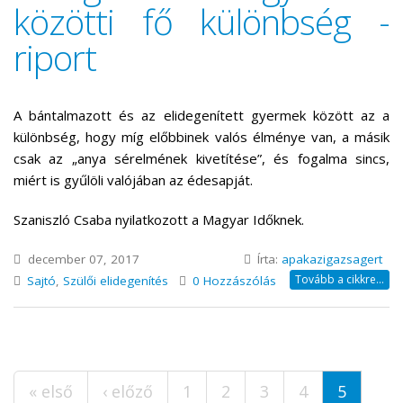
közötti fő különbség -
riport
A bántalmazott és az elidegenített gyermek között az a
különbség, hogy míg előbbinek valós élménye van, a másik
csak az „anya sérelmének kivetítése”, és fogalma sincs,
miért is gyűlöli valójában az édesapját.
Szaniszló Csaba nyilatkozott a Magyar Időknek.
december 07, 2017
Írta:
apakazigazsagert
Tovább a cikkre...
Sajtó
,
Szülői elidegenítés
0 Hozzászólás
Oldalak
« első
‹ előző
1
2
3
4
5