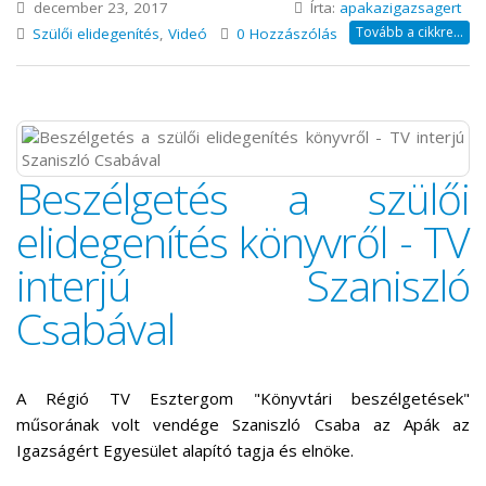
december 23, 2017
Írta:
apakazigazsagert
Tovább a cikkre...
Szülői elidegenítés
,
Videó
0 Hozzászólás
Beszélgetés a szülői
elidegenítés könyvről - TV
interjú Szaniszló
Csabával
A Régió TV Esztergom "Könyvtári beszélgetések"
műsorának volt vendége Szaniszló Csaba az Apák az
Igazságért Egyesület alapító tagja és elnöke.