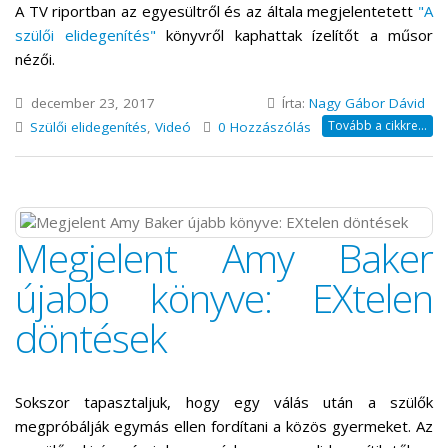
A TV riportban az egyesültről és az általa megjelentetett
"A
szülői elidegenítés"
könyvről kaphattak ízelítőt a műsor
nézői.
december 23, 2017
Írta:
Nagy Gábor Dávid
Tovább a cikkre...
Szülői elidegenítés
,
Videó
0 Hozzászólás
Megjelent Amy Baker
újabb könyve: EXtelen
döntések
Sokszor tapasztaljuk, hogy egy válás után a szülők
megpróbálják egymás ellen fordítani a közös gyermeket. Az