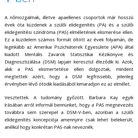
A nőmozgalmak, illetve apaellenes csoportok már hosszú
évek óta küzdenek a szülői elidegenítés (PA) és a szülői
elidegenítési szindróma (PAS) elméletének elismerése ellen.
Ez a küzdelem számos formát öltött az évek folyamán, de
leginkább az Amerikai Pszichiáterek Egyesülete (APA) által
kiadott Mentális Zavarok Statisztikai Kézikönyve és
Diagnosztizálása (DSM) lapjain keresztül éleződik ki. Azok,
akik a PAS elismertetése ellen dolgoztak, mindent
megtettek azért, hogy a DSM legfrissebb, jelenleg
érvényben lévő ötödik kiadásából kimaradjon ez az elmélet.
Vesztettek. A tudomány győzött. Barbara Kay egyik
írásában arról informál bennünket, hogy a PAS megnevezés
továbbra sem szerepel a DSM-V-ben, azonban a szülői
elidegenítés koncepciója amennyire csak lehet belekerült,
anélkül hogy konkrétan PAS-nak neveznék.