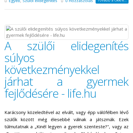
Tovább a cikkre...
Egyéb
,
Szülői elidegenítés
0 Hozzászólás
A szülői elidegenítés
súlyos
következményekkel
járhat a gyermek
fejlődésére - life.hu
Karácsony közeledtével az elvált, vagy épp válófélben lévő
szülők között még élesebbé válnak a játszmák. Ezek
túlmutatnak a „Kinél legyen a gyerek szenteste?", vagy az