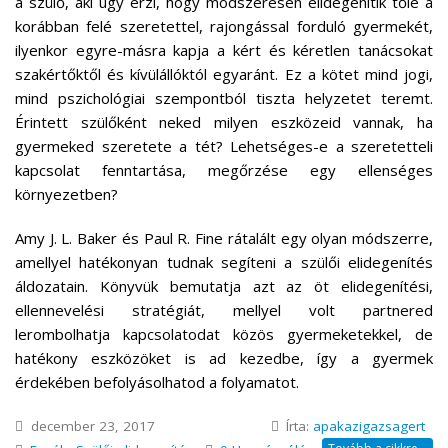
a szülő, aki úgy érzi, hogy módszeresen elidegenítik tőle a
korábban felé szeretettel, rajongással forduló gyermekét,
ilyenkor egyre-másra kapja a kért és kéretlen tanácsokat
szakértőktől és kívülállóktól egyaránt. Ez a kötet mind jogi,
mind pszichológiai szempontból tiszta helyzetet teremt.
Érintett szülőként neked milyen eszközeid vannak, ha
gyermeked szeretete a tét? Lehetséges-e a szeretetteli
kapcsolat fenntartása, megőrzése egy ellenséges
környezetben?
Amy J. L. Baker és Paul R. Fine rátalált egy olyan módszerre,
amellyel hatékonyan tudnak segíteni a szülői elidegenítés
áldozatain. Könyvük bemutatja azt az öt elidegenítési,
ellennevelési stratégiát, mellyel volt partnered
lerombolhatja kapcsolatodat közös gyermeketekkel, de
hatékony eszközöket is ad kezedbe, így a gyermek
érdekében befolyásolhatod a folyamatot.
december 23, 2017
Írta:
apakazigazsagert