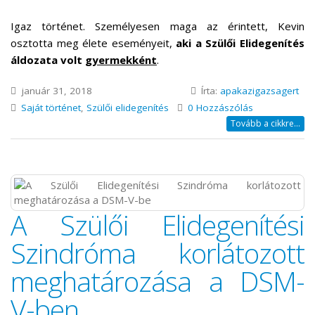
Igaz történet. Személyesen maga az érintett, Kevin
osztotta meg élete eseményeit,
aki a Szülői Elidegenítés
áldozata volt
gyermekként
.
január 31, 2018
Írta:
apakazigazsagert
Saját történet
,
Szülői elidegenítés
0 Hozzászólás
Tovább a cikkre...
A Szülői Elidegenítési
Szindróma korlátozott
meghatározása a DSM-
V-ben