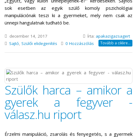
„Együtt, vagy külön ünnepeljenek-e?" kérdéseken. Sajnos
sok esetben az egyik szülő komoly pszichológiai
manipulációnak teszi ki a gyermeket, mely nem csak az
ünnepi hangulatnak tudható be.
december 14, 2017
Írta:
apakazigazsagert
Tovább a cikkre...
Sajtó
,
Szülői elidegenítés
0 Hozzászólás
Szülők harca – amikor a
gyerek a fegyver -
válasz.hu riport
Érzelmi manipuláció, zsarolás és fenyegetés, s a gyermek