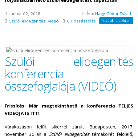
folyamatban lévő szülői elidegenítést tapasztal?
január 02, 2018
Írta:
Nagy Gábor Dávid
Tovább a cikkre...
Szülői elidegenítés
,
Videó
0 Hozzászólás
Szülői elidegenítés
konferencia
összefoglalója (VIDEÓ)
Frissítés
: Már megtekinthető a konferencia TELJES
VIDEÓJA IS ITT!
Várakozáson felüli sikerrel zárult Budapesten, 2017.
november 30-án a
Szülői elidegenítés
témakörét felölelő,