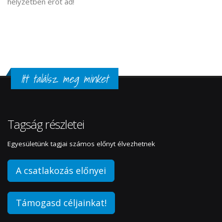
helyzetben erőt ad!
Itt találsz meg minket
Tagság részletei
Egyesületünk tagjai számos előnyt élvezhetnek
A csatlakozás előnyei
Támogasd céljainkat!