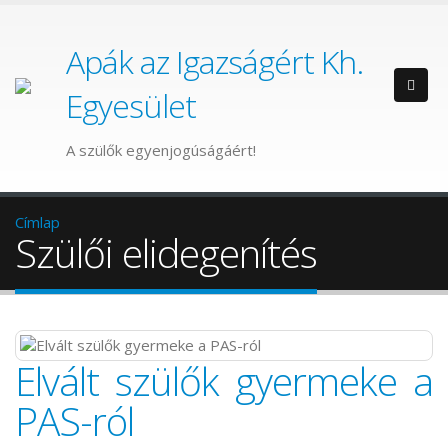
Apák az Igazságért Kh.
Egyesület
A szülők egyenjogúságáért!
Címlap
Szülői elidegenítés
Elvált szülők gyermeke a
PAS-ról