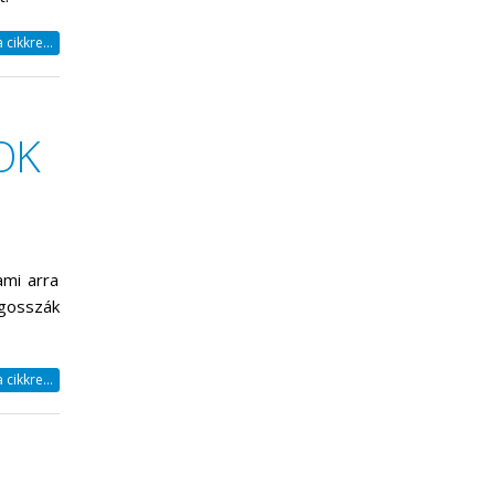
cikkre...
OK
ami arra
gosszák
cikkre...