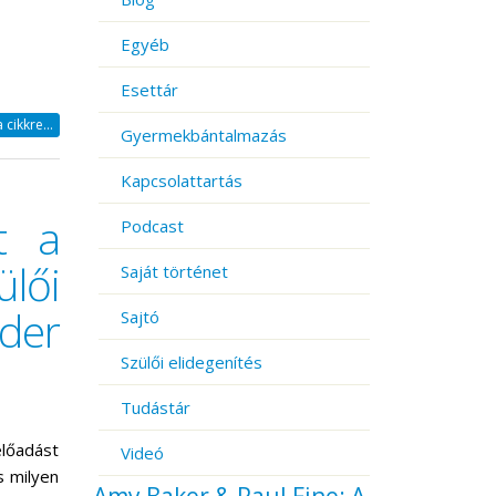
Egyéb
Esettár
cikkre...
Gyermekbántalmazás
Kapcsolattartás
t a
Podcast
lői
Saját történet
éder
Sajtó
Szülői elidegenítés
Tudástár
lőadást
Videó
s milyen