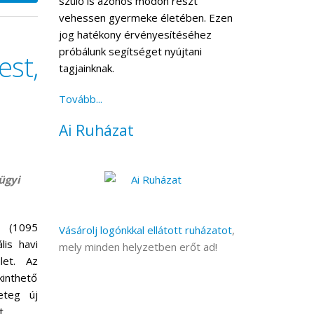
szülő is azonos módon részt
vehessen gyermeke életében. Ezen
jog hatékony érvényesítéséhez
próbálunk segítséget nyújtani
st,
tagjainknak.
Tovább...
Ai Ruházat
ügyi
l (1095
Vásárolj logónkkal ellátott ruházatot
,
lis havi
mely minden helyzetben erőt ad!
let. Az
inthető
eteg új
t.