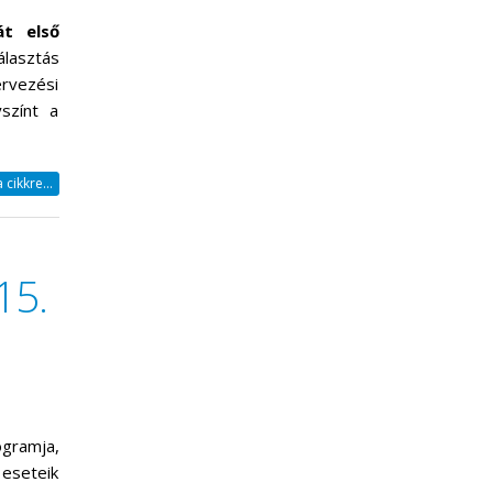
át első
lasztás
rvezési
színt a
cikkre...
15.
gramja,
eseteik