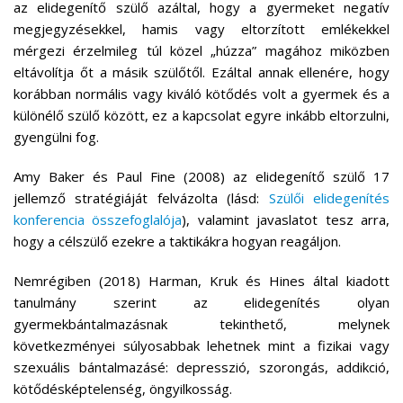
az elidegenítő szülő azáltal, hogy a gyermeket negatív
megjegyzésekkel, hamis vagy eltorzított emlékekkel
mérgezi érzelmileg túl közel „húzza” magához miközben
eltávolítja őt a másik szülőtől. Ezáltal annak ellenére, hogy
korábban normális vagy kiváló kötődés volt a gyermek és a
különélő szülő között, ez a kapcsolat egyre inkább eltorzulni,
gyengülni fog.
Amy Baker és Paul Fine (2008) az elidegenítő szülő 17
jellemző stratégiáját felvázolta (lásd:
Szülői elidegenítés
konferencia összefoglalója
), valamint javaslatot tesz arra,
hogy a célszülő ezekre a taktikákra hogyan reagáljon.
Nemrégiben (2018) Harman, Kruk és Hines által kiadott
tanulmány szerint az elidegenítés olyan
gyermekbántalmazásnak tekinthető, melynek
következményei súlyosabbak lehetnek mint a fizikai vagy
szexuális bántalmazásé: depresszió, szorongás, addikció,
kötődésképtelenség, öngyilkosság.