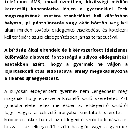
telefonon, SMS, email üzentben, közösségi médián
keresztül) kapcsolatba lépjen a gyermekkel. Ezek
megszegésének esetére szankciókat kell kilátásban
helyezni, pl. pénzbüntetés vagy akár börtön.
Meg kell
tiltani minden további elidegenítő viselkedést és kötelezni
kell terápiára szülői elidegenítésben jártas terapeutával.
A bíróság által elrendelt és kikényszerített ideiglenes
különválás alapvető fontosságú a súlyos elidegenítési
esetekben azért, hogy a gyermek ne váljon a
lojalitáskonfliktus áldozatává, amely megakadályozná
a sikeres újraegyesítést.
A súlyosan elidegenített gyermek nem „engedheti” meg
magának, hogy élvezze a különélő szülő szeretetét. Azt
gondolja élete teljes mértékben az elidegenítő szülőtől
függ, vagyis a célszülő irányába kimutatott szeretet –
különösen akkor ha ezt az elidegenítő szülő tudomására is
hozza – az elidegenítő szülő haragját vagy a gyermek