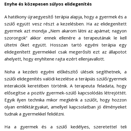
Enyhe és közepesen súlyos elidegenítés
A hatékony újraegyesítő terápia alapja, hogy a gyermek és a
szülő együtt vesz részt a kezelésben. Ha az elidegenített
gyermek azt mondja „Nem akarom látni az apámat; nagyon
szorongok” akkor ennek ellenére a terapeutának le kell
ültetni őket együtt. Hosszan tartó egyéni terápia egy
elidegenített gyermekkel csak megerősíti ezt az állapotot
ahelyett, hogy enyhítene rajta ezért ellenjavallott.
Noha a kezdeti egyéni előkészítő ülések segíthetnek, a
szülői elidegenítés valódi kezelése a terápiás szülő/gyermek
interakciók keretében történik. A terapeuta feladata, hogy
elősegítse a pozitív gyermek-szülő kapcsolódás létrejöttét.
Egyik ilyen technika mikor megkérik a szülőt, hogy hozzon
olyan emléktárgyakat, amellyel kapcsolatban jó élményeket
tudnak a gyermekkel felidézni.
Ha a gyermek és a szülő kedélyes, szeretettel teli