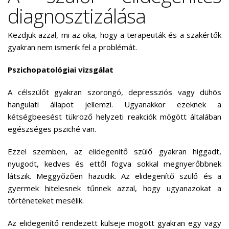
diagnosztizálása
Kezdjük azzal, mi az oka, hogy a terapeuták és a szakértők
gyakran nem ismerik fel a problémát.
Pszichopatológiai vizsgálat
A célszülőt gyakran szorongó, depressziós vagy dühös
hangulati állapot jellemzi. Ugyanakkor ezeknek a
kétségbeesést tükröző helyzeti reakciók mögött általában
egészséges psziché van.
Ezzel szemben, az elidegenítő szülő gyakran higgadt,
nyugodt, kedves és ettől fogva sokkal megnyerőbbnek
látszik. Meggyőzően hazudik. Az elidegenítő szülő és a
gyermek hitelesnek tűnnek azzal, hogy ugyanazokat a
történeteket mesélik.
Az elidegenítő rendezett külseje mögött gyakran egy vagy