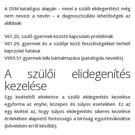
A DSM katalógus alapján – mivel a szülői elidegenítést még
nem nevezi a nevén – a diagnosztizálási lehetőségek az
alábbiak:
V61.20, szülő-gyermek közötti kapcsolati problémák
V61.29, gyermek és a szülője közti feszültségekkel terhelt
kapcsolat hatásai
V995.51 gyermek lelki bántalmazása (patológiás nevelés)
A szülői elidegenítés
kezelése
Egy kivételtől eltekintve a szülői elidegenítés kezelése
egyforma az enyhe, közepes és súlyos esetekben. Ez az
egy kivétel az, hogy súlyos elidegenítés sikeres kezelése
érdekében alapvető fontosságú a bíróság együttműködése
(bővebben erről később).