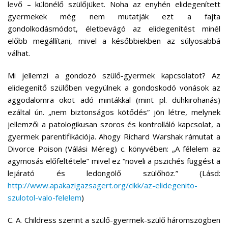
levő – különélő szülőjüket. Noha az enyhén elidegenített
gyermekek még nem mutatják ezt a fajta
gondolkodásmódot, életbevágó az elidegenítést minél
előbb megállítani, mivel a későbbiekben az súlyosabbá
válhat.
Mi jellemzi a gondozó szülő-gyermek kapcsolatot? Az
elidegenítő szülőben vegyülnek a gondoskodó vonások az
aggodalomra okot adó mintákkal (mint pl. dühkirohanás)
ezáltal ún. „nem biztonságos kötődés” jön létre, melynek
jellemzői a patologikusan szoros és kontrolláló kapcsolat, a
gyermek parentifikációja. Ahogy Richard Warshak rámutat a
Divorce Poison (Válási Méreg) c. könyvében: „A félelem az
agymosás előfeltétele” mivel ez “növeli a pszichés függést a
lejárató és ledöngölő szülőhöz.” (Lásd:
http://www.apakazigazsagert.org/cikk/az-elidegenito-
szulotol-valo-felelem
)
C. A. Childress szerint a szülő-gyermek-szülő háromszögben