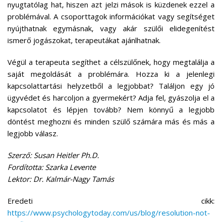
nyugtatólag hat, hiszen azt jelzi mások is küzdenek ezzel a
problémával. A csoporttagok információkat vagy segítséget
nyújthatnak egymásnak, vagy akár szülői elidegenítést
ismerő jogászokat, terapeutákat ajánlhatnak.
Végül a terapeuta segíthet a célszülőnek, hogy megtalálja a
saját megoldását a problémára. Hozza ki a jelenlegi
kapcsolattartási helyzetből a legjobbat? Találjon egy jó
ügyvédet és harcoljon a gyermekért? Adja fel, gyászolja el a
kapcsolatot és lépjen tovább? Nem könnyű a legjobb
döntést meghozni és minden szülő számára más és más a
legjobb válasz.
Szerző: Susan Heitler Ph.D.
Fordította: Szarka Levente
Lektor: Dr. Kalmár-Nagy Tamás
Eredeti cikk:
https://www.psychologytoday.com/us/blog/resolution-not-