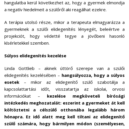
hangulatba kerül következhet az, hogy a gyermek elmondja
a negatív hiedelmeit a szülőről aki reagálhat ezekre.
A terápia utolsó része, mikor a terapeuta elmagyarázza a
gyermeknek a szülői elidegenítés lényegét, beleértve a
projekciót, hogy védetté tegye a jövőbeni hasonló
kísérletekkel szemben.
Súlyos elidegenítés kezelése
Linda Gottlieb – akinek úttörő szerepe van a szülői
elidegenítés kezelésében –
hangsúlyozza, hogy a súlyos
esetek
– mikor az elidegenítő szülő szabotálja a
kapcsolattartási időt, visszatartja az iskolai, orvosi
információkat –
kezelése megköveteli bírósági
intézkedés meghozatalát: eszerint a gyermeket át kell
költöztetni a célszülő otthonába legalább három
hónapra. Ez idő alatt meg kell tiltani az elidegenítő
szülő számára, hogy bármilyen módon (személyesen,