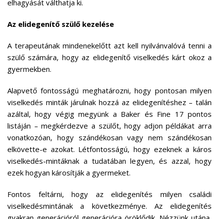
elhagyását válthatja ki.
Az elidegenítő szülő kezelése
A terapeutának mindenekelőtt azt kell nyilvánvalóvá tenni a
szülő számára, hogy az elidegenítő viselkedés kárt okoz a
gyermekben.
Alapvető fontosságú meghatározni, hogy pontosan milyen
viselkedés minták járulnak hozzá az elidegenítéshez – talán
azáltal, hogy végig megyünk a Baker és Fine 17 pontos
listáján – megkérdezve a szülőt, hogy adjon példákat arra
vonatkozóan, hogy szándékosan vagy nem szándékosan
elkövette-e azokat. Létfontosságú, hogy ezeknek a káros
viselkedés-mintáknak a tudatában legyen, és azzal, hogy
ezek hogyan károsítják a gyermeket.
Fontos feltárni, hogy az elidegenítés milyen családi
viselkedésmintának a következménye. Az elidegenítés
gyakran generációról generációra öröklődik. Nézzünk utána,