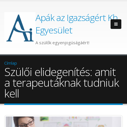
Apák az Igazságért Kh.
Egyesület
A szülők egyenjogúságáért!
Címlap
Szülői elidegenítés: amit
a terapeutáknak tudniuk
kell