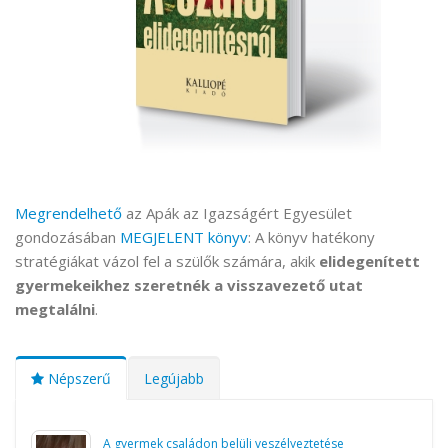
Megrendelhető
az Apák az Igazságért Egyesület
gondozásában
MEGJELENT könyv
: A könyv hatékony
stratégiákat vázol fel a szülők számára, akik
elidegenített
gyermekeikhez szeretnék a visszavezető utat
megtalálni
.
Népszerű
Legújabb
A gyermek családon belüli veszélyeztetése