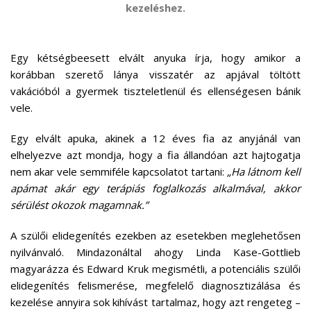
kezeléshez.
Egy kétségbeesett elvált anyuka írja, hogy amikor a
korábban szerető lánya visszatér az apjával töltött
vakációból a gyermek tiszteletlenül és ellenségesen bánik
vele.
Egy elvált apuka, akinek a 12 éves fia az anyjánál van
elhelyezve azt mondja, hogy a fia állandóan azt hajtogatja
nem akar vele semmiféle kapcsolatot tartani:
„Ha látnom kell
apámat akár egy terápiás foglalkozás alkalmával, akkor
sérülést okozok magamnak.”
A szülői elidegenítés ezekben az esetekben meglehetősen
nyilvánvaló. Mindazonáltal ahogy Linda Kase-Gottlieb
magyarázza és Edward Kruk megismétli, a potenciális szülői
elidegenítés felismerése, megfelelő diagnosztizálása és
kezelése annyira sok kihívást tartalmaz, hogy azt rengeteg –