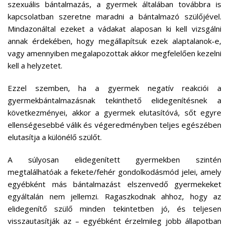
szexuális bántalmazás, a gyermek általában továbbra is
kapcsolatban szeretne maradni a bántalmazó szülőjével.
Mindazonáltal ezeket a vádakat alaposan ki kell vizsgálni
annak érdekében, hogy megállapítsuk ezek alaptalanok-e,
vagy amennyiben megalapozottak akkor megfelelően kezelni
kell a helyzetet.
Ezzel szemben, ha a gyermek negatív reakciói a
gyermekbántalmazásnak tekinthető elidegenítésnek a
következményei, akkor a gyermek elutasítóvá, sőt egyre
ellenségesebbé válik és végeredményben teljes egészében
elutasítja a különélő szülőt.
A súlyosan elidegenített gyermekben szintén
megtalálhatóak a fekete/fehér gondolkodásmód jelei, amely
egyébként más bántalmazást elszenvedő gyermekeket
egyáltalán nem jellemzi. Ragaszkodnak ahhoz, hogy az
elidegenítő szülő minden tekintetben jó, és teljesen
visszautasítják az – egyébként érzelmileg jobb állapotban