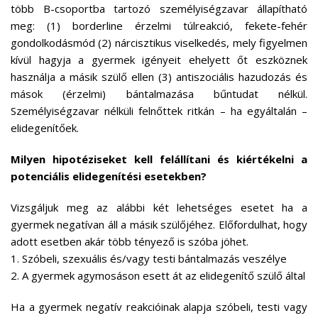
több B-csoportba tartozó személyiségzavar állapítható
meg: (1) borderline érzelmi túlreakció, fekete-fehér
gondolkodásmód (2) nárcisztikus viselkedés, mely figyelmen
kívül hagyja a gyermek igényeit ehelyett őt eszköznek
használja a másik szülő ellen (3) antiszociális hazudozás és
mások (érzelmi) bántalmazása bűntudat nélkül.
Személyiségzavar nélküli felnőttek ritkán – ha egyáltalán –
elidegenítőek.
Milyen hipotéziseket kell felállítani és kiértékelni a
potenciális elidegenítési esetekben?
Vizsgáljuk meg az alábbi két lehetséges esetet ha a
gyermek negatívan áll a másik szülőjéhez. Előfordulhat, hogy
adott esetben akár több tényező is szóba jöhet.
1. Szóbeli, szexuális és/vagy testi bántalmazás veszélye
2. A gyermek agymosáson esett át az elidegenítő szülő által
Ha a gyermek negatív reakcióinak alapja szóbeli, testi vagy