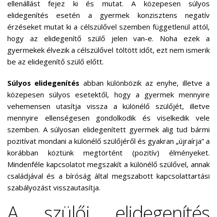
ellenállást fejez ki és mutat. A közepesen súlyos
elidegenítés esetén a gyermek konzisztens negatív
érzéseket mutat ki a célszülővel szemben függetlenül attól,
hogy az elidegenítő szülő jelen van-e. Noha ezek a
gyermekek élvezik a célszülővel töltött időt, ezt nem ismerik
be az elidegenítő szülő előtt.
Súlyos elidegenítés
abban különbözik az enyhe, illetve a
közepesen súlyos esetektől, hogy a gyermek mennyire
vehemensen utasítja vissza a különélő szülőjét, illetve
mennyire ellenségesen gondolkodik és viselkedik vele
szemben. A súlyosan elidegenített gyermek alig tud bármi
pozitívat mondani a különélő szülőjéről és gyakran „újraírja” a
korábban köztünk megtörtént (pozitív) élményeket.
Mindenféle kapcsolatot megszakít a különélő szülővel, annak
családjával és a bíróság által megszabott kapcsolattartási
szabályozást visszautasítja.
A szülői elidegenítés