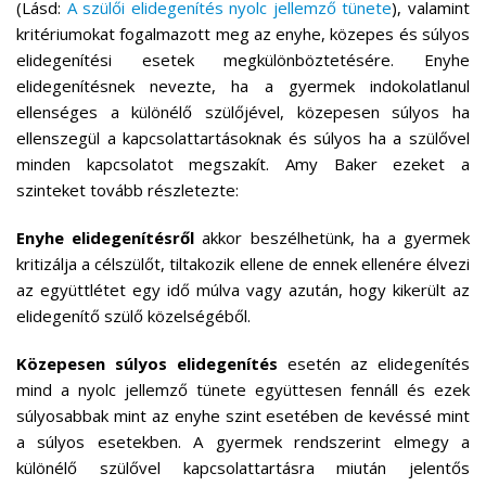
(Lásd:
A szülői elidegenítés nyolc jellemző tünete
), valamint
kritériumokat fogalmazott meg az enyhe, közepes és súlyos
elidegenítési esetek megkülönböztetésére. Enyhe
elidegenítésnek nevezte, ha a gyermek indokolatlanul
ellenséges a különélő szülőjével, közepesen súlyos ha
ellenszegül a kapcsolattartásoknak és súlyos ha a szülővel
minden kapcsolatot megszakít. Amy Baker ezeket a
szinteket tovább részletezte:
Enyhe elidegenítésről
akkor beszélhetünk, ha a gyermek
kritizálja a célszülőt, tiltakozik ellene de ennek ellenére élvezi
az együttlétet egy idő múlva vagy azután, hogy kikerült az
elidegenítő szülő közelségéből.
Közepesen súlyos elidegenítés
esetén az elidegenítés
mind a nyolc jellemző tünete együttesen fennáll és ezek
súlyosabbak mint az enyhe szint esetében de kevéssé mint
a súlyos esetekben. A gyermek rendszerint elmegy a
különélő szülővel kapcsolattartásra miután jelentős