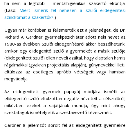
ha nem a legtöbb – mentálhigiénikus szakértő elrontja.
(Lásd:
Miért ismerik fel nehezen a szülői elidegenítési
szindrómát a szakértők?
)
Ugyan már korábban is felismerték ezt a jelenséget, de Dr.
Richard A. Gardner gyermekpszichiáter adott neki nevet az
1980-as években. Szülői elidegenítésről akkor beszélhetünk,
amikor egy elidegenítő szülő a gyermekét a másik szülője
(elidegenített szülő) ellen neveli azáltal, hogy alaptalan hamis
rágalmakkal (gyakran projektálás alapján), gúnynevekkel illeti,
eltúlozza az esetleges apróbb vétségeit vagy hamisan
megvádolja.
Az elidegenített gyermek papagáj módjára ismétli az
elidegenítő szülő eltúlzottan negatív nézeteit a célszülőről,
miközben ezeket a sajátjának mondja, úgy mint ahogy
szektatagok ismételgetik a szektavezető téveszméit.
Gardner 8 jellemzőt sorolt fel az elidegenített gyermekre