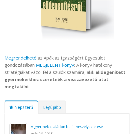
Megrendelhető
az Apák az Igazságért Egyesület
gondozásában
MEGJELENT könyv
: A könyv hatékony
stratégiákat vázol fel a szülők számára, akik
elidegenített
gyermekeikhez szeretnék a visszavezető utat
megtalálni
.
Népszerű
Legújabb
A gyermek családon belüli veszélyeztetése
már 26, 2015