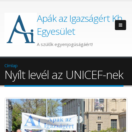
Apák az Igazságért Kh.
Egyesület
A szülők egyenjogúságáért!
Címlap
Nyílt levél az UNICEF-nek