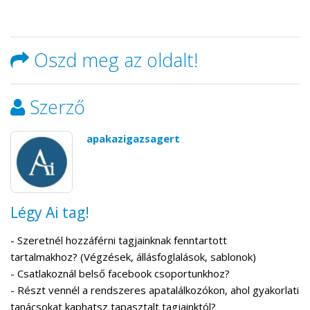
Oszd meg az oldalt!
Szerző
apakazigazsagert
Légy Ai tag!
- Szeretnél hozzáférni tagjainknak fenntartott
tartalmakhoz? (Végzések, állásfoglalások, sablonok)
- Csatlakoznál belső facebook csoportunkhoz?
- Részt vennél a rendszeres apatalálkozókon, ahol gyakorlati
tanácsokat kaphatsz tapasztalt tagjainktól?