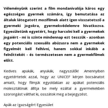
Véleményünk szerint a film mondanivalója káros egy
egészséges gyermek számára, így bemutatása az
általuk látogatott mozifilmek alatt igen visszatetsző a
gyermeki jogokra, gyermekvédelemre hivatkozva.
Egyesületünk egyetért, hogy harcolni kell a gyermekek
jogaiért - mi is szinte mindennap ezt tesszük - azonban
egy potenciális szexuális abúzusra nem a gyermekek
figyelmét kell felhívni, hanem sokkal inkább a
felnőttekét - és természetesen nem a gyermekfilmek
előtt.
Kedves apukák, anyukák, nagyszülők! Amennyiben
egyetértetek azzal, hogy az UNICEF kérjen bocsánatot
amiatt, hogy filmjük egyoldalúan az apákat potenciális
molesztálónak állítja be mely ezáltal a gyermekekben
szorongást válthat ki, osszátok meg a bejegyzést.
Apák az Igazságért Egyesület