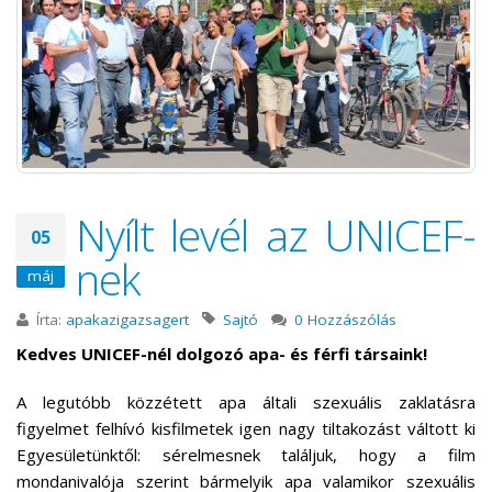
Nyílt levél az UNICEF-
05
nek
máj
Írta:
apakazigazsagert
Sajtó
0 Hozzászólás
Kedves UNICEF-nél dolgozó apa- és férfi társaink!
A legutóbb közzétett apa általi szexuális zaklatásra
figyelmet felhívó kisfilmetek igen nagy tiltakozást váltott ki
Egyesületünktől: sérelmesnek találjuk, hogy a film
mondanivalója szerint bármelyik apa valamikor szexuális