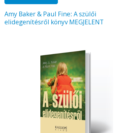
Amy Baker & Paul Fine: A szülői
elidegenítésről könyv MEGJELENT