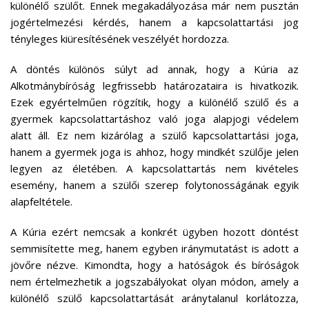
különélő szülőt. Ennek megakadályozása már nem pusztán
jogértelmezési kérdés, hanem a kapcsolattartási jog
tényleges kiüresítésének veszélyét hordozza.
A döntés különös súlyt ad annak, hogy a Kúria az
Alkotmánybíróság legfrissebb határozataira is hivatkozik.
Ezek egyértelműen rögzítik, hogy a különélő szülő és a
gyermek kapcsolattartáshoz való joga alapjogi védelem
alatt áll. Ez nem kizárólag a szülő kapcsolattartási joga,
hanem a gyermek joga is ahhoz, hogy mindkét szülője jelen
legyen az életében. A kapcsolattartás nem kivételes
esemény, hanem a szülői szerep folytonosságának egyik
alapfeltétele.
A Kúria ezért nemcsak a konkrét ügyben hozott döntést
semmisítette meg, hanem egyben iránymutatást is adott a
jövőre nézve. Kimondta, hogy a hatóságok és bíróságok
nem értelmezhetik a jogszabályokat olyan módon, amely a
különélő szülő kapcsolattartását aránytalanul korlátozza,