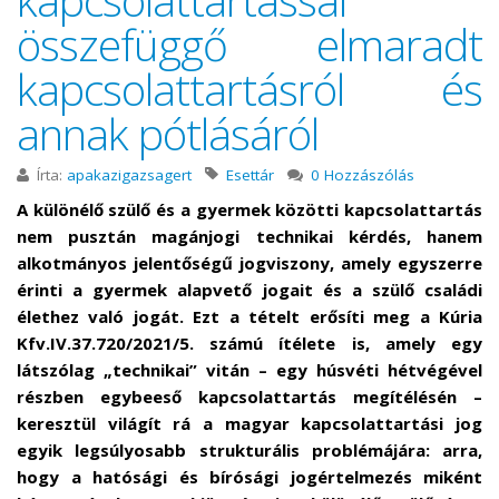
összefüggő elmaradt
kapcsolattartásról és
annak pótlásáról
Írta:
apakazigazsagert
Esettár
0 Hozzászólás
A különélő szülő és a gyermek közötti kapcsolattartás
nem pusztán magánjogi technikai kérdés, hanem
alkotmányos jelentőségű jogviszony, amely egyszerre
érinti a gyermek alapvető jogait és a szülő családi
élethez való jogát. Ezt a tételt erősíti meg a Kúria
Kfv.IV.37.720/2021/5. számú ítélete is, amely egy
látszólag „technikai” vitán – egy húsvéti hétvégével
részben egybeeső kapcsolattartás megítélésén –
keresztül világít rá a magyar kapcsolattartási jog
egyik legsúlyosabb strukturális problémájára: arra,
hogy a hatósági és bírósági jogértelmezés miként