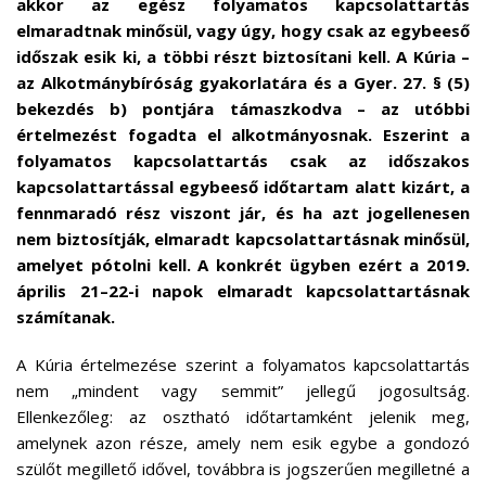
akkor az egész folyamatos kapcsolattartás
elmaradtnak minősül, vagy úgy, hogy csak az egybeeső
időszak esik ki, a többi részt biztosítani kell. A Kúria –
az Alkotmánybíróság gyakorlatára és a Gyer. 27. § (5)
bekezdés b) pontjára támaszkodva – az utóbbi
értelmezést fogadta el alkotmányosnak. Eszerint a
folyamatos kapcsolattartás csak az időszakos
kapcsolattartással egybeeső időtartam alatt kizárt, a
fennmaradó rész viszont jár, és ha azt jogellenesen
nem biztosítják, elmaradt kapcsolattartásnak minősül,
amelyet pótolni kell. A konkrét ügyben ezért a 2019.
április 21–22-i napok elmaradt kapcsolattartásnak
számítanak.
A Kúria értelmezése szerint a folyamatos kapcsolattartás
nem „mindent vagy semmit” jellegű jogosultság.
Ellenkezőleg: az osztható időtartamként jelenik meg,
amelynek azon része, amely nem esik egybe a gondozó
szülőt megillető idővel, továbbra is jogszerűen megilletné a