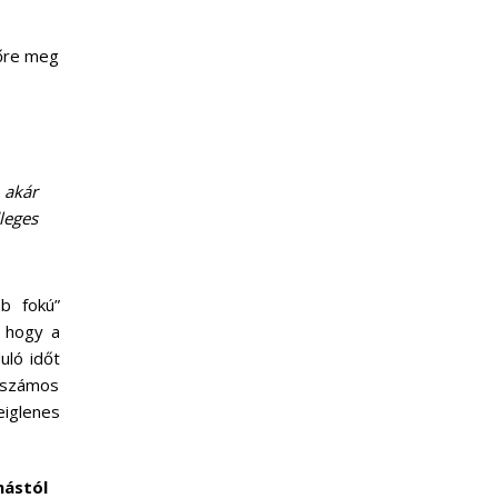
lőre meg
 akár
leges
b fokú”
, hogy a
uló időt
n számos
eiglenes
mástól