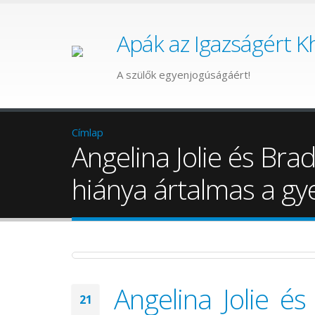
Apák az Igazságért K
A szülők egyenjogúságáért!
Címlap
Angelina Jolie és Brad
hiánya ártalmas a g
Angelina Jolie és
21