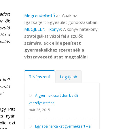
adott
Megrendelhető
az Apák az
or ők
Igazságért Egyesület gondozásában
szülő
MEGJELENT könyv
: A könyv hatékony
 Ha a
stratégiákat vázol fel a szülők
valós
számára, akik
elidegenített
gyermekeikhez szeretnék a
visszavezető utat megtalálni
.
Népszerű
Legújabb
 kell
szülő
.”
A gyermek családon belüli
veszélyeztetése
ogy Pitt
már 26, 2015
s nyári
olie ezt
Egy apa harca két gyermekéért – a