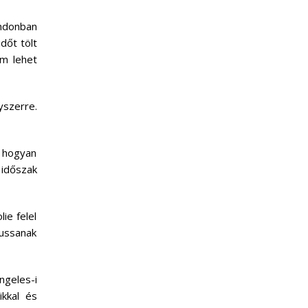
ondonban
időt tölt
em lehet
yszerre.
, hogyan
 időszak
lie felel
jussanak
ngeles-i
ikkal és