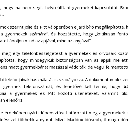
t, hogy ha nem segít helyreállítani gyermekei kapcsolatát Brad
ot.
k szerint Jolie és Pitt válóperében eljáró bíró megállapította, 
s a gyermekek számára”, és hozzátette, hogy „kritikusan font
ot ápoljon mind az apjával, mind az anyjával”.
en meg egy telefonbeszélgetést a gyermekek és orvosaik közö
apította, hogy mindegyikük biztonságban van az apjuk mellett”
ens miatt gyermekbántalmazással vádolták, de végül felmentett
ltelefonjainak használatát is szabályozza. A dokumentumok szeri
 gyermek telefonszámát, és lehetővé kell tennie, hogy
b
vasnia a gyermekek és Pitt közötti üzeneteket, valamint til
an ellenőriz.
ítése érdekében nyári időbeosztást határozott meg a gyermekek
zínésszel tölthetik a nyarat. Mivel Maddox idősebb, ő maga dönt