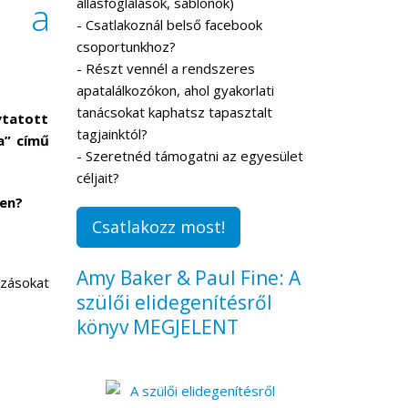
s a
állásfoglalások, sablonok)
- Csatlakoznál belső facebook
csoportunkhoz?
- Részt vennél a rendszeres
apatalálkozókon, ahol gyakorlati
tanácsokat kaphatsz tapasztalt
ytatott
tagjainktól?
a” című
- Szeretnéd támogatni az egyesület
céljait?
ben?
Csatlakozz most!
.
Amy Baker & Paul Fine: A
ozásokat
szülői elidegenítésről
könyv MEGJELENT