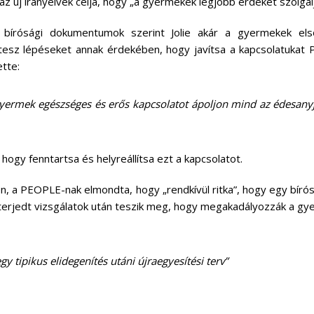
az új irányelvek célja, hogy „a gyermekek legjobb érdekét szolgálj
bírósági dokumentumok szerint Jolie akár a gyermekek els
 tesz lépéseket annak érdekében, hogy javítsa a kapcsolatukat Pi
ette:
gyermek egészséges és erős kapcsolatot ápoljon mind az édesanyj
, hogy fenntartsa és helyreállítsa ezt a kapcsolatot.
n, a PEOPLE-nak elmondta, hogy „rendkívül ritka”, hogy egy bírós
terjedt vizsgálatok után teszik meg, hogy megakadályozzák a g
gy tipikus elidegenítés utáni újraegyesítési terv”