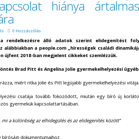
kapcsolat hiánya ártalma
ára
és
0 Hozzászólás
z a rendelkezésre álló adatok szerint elidegenítést fol
Az alábbiakban a people.com „hírességek családi dinamikáj
n újfent 2018-ban megjelent cikkeket szemlézzük.
 döntés Brad Pitt és Angelina Jolie gyermekelhelyezési ügyé
zza, miért ritka Jolie és Pitt legújabb gyermekelhelyezési vitája
elyezési csatája tovább fokozódott, miután egy bíró új korlát
 közös gyermekük kapcsolattartásában.
, mi a különbség az elhidegülés és az elidegenítés között”
gy bírósági dokumentumaihoz.