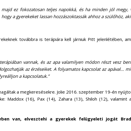
t, majd ez fokozatosan teljes napokká, és ha minden jól megy, 
z, hogy a gyerekeket lassan hozzászoktassák ahhoz a szülőhöz, akit
keknek továbbra is terápiára kell járniuk Pitt jelenlétében, am
k terápiában vannak, és az apa valamilyen módon részt vesz ben
ldolgozhatják az érzéseiket. A folyamatos kapcsolat az apával... m
yreálljon a kapcsolatuk.”
 reagáltak a megkeresésekre. Jolie 2016. szeptember 19-én nyújto
: Maddox (16), Pax (14), Zahara (13), Shiloh (12), valamint a
lyben van, elvesztehi a gyerekek felügyeleti jogát Brad