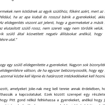
gyermekek nem kötődnek az egyik szülőhöz, főként azért, mert az 
 Például, ha az apa kiabál és rosszul bánik a gyerekekkel, akk
 Az elidegenítés viszont azt jelenti, hogy a gyermekeket a másik 
 az elutasított szülő rossz, nem szereti vagy nem törődik velük.
k szülő által közvetített negatív állításokat anélkül, hogy 
ésre utal.”
hogy egy szülő elidegenítette a gyerekeket. Nagyon sok bizonyíték
 elidegenítésre váltson, de ha egyszer bebizonyosodik, hogy egy 
 azonnal közbe kell lépnie és határozott intézkedéseket kell hoznia
zott, amelyeket Jolie-nak meg kell tennie annak érdekében, h
thassák a kapcsolatukat. Ezek között szerepel egy részlete
 hogy Pitt gond nélkül felhívhassa a gyerekeket, anélkül hogy J