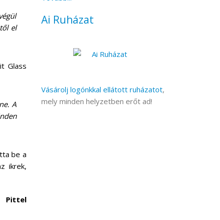
végül
Ai Ruházat
ől el
it Glass
Vásárolj logónkkal ellátott ruházatot
,
mely minden helyzetben erőt ad!
ne. A
inden
tta be a
z ikrek,
 Pittel