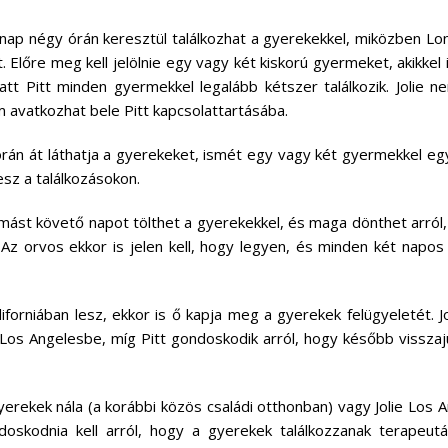
en nap négy órán keresztül találkozhat a gyerekekkel, miközben L
t. Előre meg kell jelölnie egy vagy két kiskorú gyermeket, akikkel 
att Pitt minden gyermekkel legalább kétszer találkozik. Jolie n
em avatkozhat bele Pitt kapcsolattartásába.
íz órán át láthatja a gyerekeket, ismét egy vagy két gyermekkel eg
esz a találkozásokon.
egymást követő napot tölthet a gyerekekkel, és maga dönthet arról
 Az orvos ekkor is jelen kell, hogy legyen, és minden két napos
aliforniában lesz, ekkor is ő kapja meg a gyerekek felügyeletét. Jo
Los Angelesbe, míg Pitt gondoskodik arról, hogy később vissza
gyerekek nála (a korábbi közös családi otthonban) vagy Jolie Los A
doskodnia kell arról, hogy a gyerekek találkozzanak terapeutá