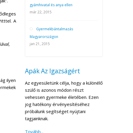
ák”.
gyámhivatal és anya ellen
már 22, 2015
ődleges
tttel. A
Gyermekbántalmazás
Magyarországon
ával,
jan 21, 2015
Apák Az Igazságért
ág ilyen
Az egyesületünk célja, hogy a különélő
yermekek
szülő is azonos módon részt
vehessen gyermeke életében. Ezen
jog hatékony érvényesítéséhez
próbálunk segítséget nyújtani
tagjainknak.
Tovább...