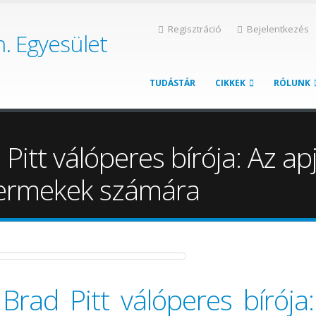
Regisztráció
Bejelentkezés
h. Egyesület
TUDÁSTÁR
CIKKEK
RÓLUNK
 Pitt válóperes bírója: Az ap
yermekek számára
 Brad Pitt válóperes bírója