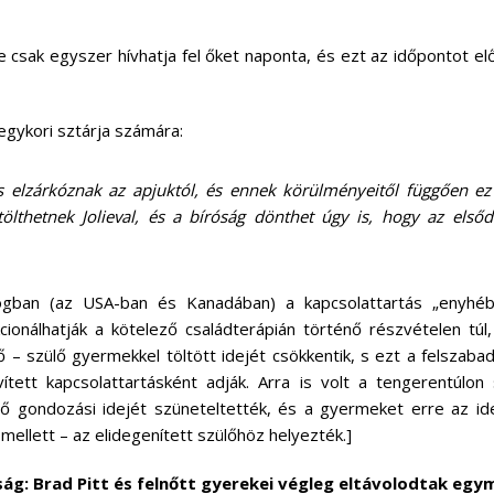
ie csak egyszer hívhatja fel őket naponta, és ezt az időpontot e
egykori sztárja számára:
 elzárkóznak az apjuktól, és ennek körülményeitől függően ez
tölthetnek Jolieval, és a bíróság dönthet úgy is, hogy az elsőd
ogban (az USA-ban és Kanadában) a kapcsolattartás „enyhéb
ionálhatják a kötelező családterápián történő részvételen túl
 – szülő gyermekkel töltött idejét csökkentik, s ezt a felszabad
vített kapcsolattartásként adják. Arra is volt a tengerentúlo
lő gondozási idejét szüneteltették, és a gyermeket erre az id
mellett – az elidegenített szülőhöz helyezték.]
ság: Brad Pitt és felnőtt gyerekei végleg eltávolodtak egy