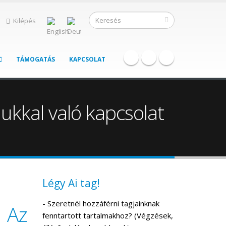
Kilépés
TÁMOGATÁS
KAPCSOLAT
jukkal való kapcsolat
Légy Ai tag!
- Szeretnél hozzáférni tagjainknak
: Az
fenntartott tartalmakhoz? (Végzések,