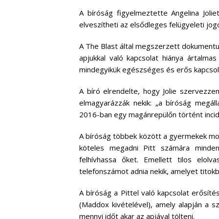
A bíróság figyelmeztette Angelina Jolie
elveszítheti az elsődleges felügyeleti jog
A The Blast által megszerzett dokumentumo
apjukkal való kapcsolat hiánya ártalma
mindegyikük egészséges és erős kapcsolat
A bíró elrendelte, hogy Jolie szervezz
elmagyarázzák nekik: „a bíróság megáll
2016-ban egy magánrepülőn történt incid
A bíróság többek között a gyermekek mobi
köteles megadni Pitt számára minden
felhívhassa őket. Emellett tilos elol
telefonszámot adnia nekik, amelyet titokb
A bíróság a Pittel való kapcsolat erős
(Maddox kivételével), amely alapján a s
mennyi időt akar az apjával tölteni.