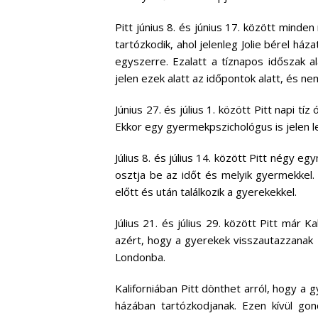
Pitt június 8. és június 17. között mind
tartózkodik, ahol jelenleg Jolie bérel háza
egyszerre. Ezalatt a tíznapos időszak al
jelen ezek alatt az időpontok alatt, és n
Június 27. és július 1. között Pitt napi t
Ekkor egy gyermekpszichológus is jelen l
Július 8. és július 14. között Pitt négy 
osztja be az időt és melyik gyermekkel.
előtt és után találkozik a gyerekekkel.
Július 21. és július 29. között Pitt már K
azért, hogy a gyerekek visszautazzanak 
Londonba.
Kaliforniában Pitt dönthet arról, hogy a 
házában tartózkodjanak. Ezen kívül gon