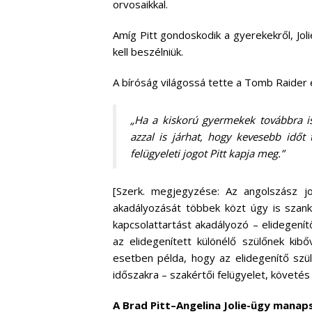
orvosaikkal.
Amíg Pitt gondoskodik a gyerekekről, Jol
kell beszélniük.
A bíróság világossá tette a Tomb Raider 
„Ha a kiskorú gyermekek továbbra is
azzal is járhat, hogy kevesebb időt 
felügyeleti jogot Pitt kapja meg.”
[Szerk. megjegyzése: Az angolszász j
akadályozását többek közt úgy is szankc
kapcsolattartást akadályozó – elidegenítő
az elidegenített különélő szülőnek kibő
esetben példa, hogy az elidegenítő szü
időszakra – szakértői felügyelet, követés 
A Brad Pitt–Angelina Jolie-ügy manap