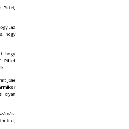
 Pittel,
hogy „az
os, hogy
tt, hogy
. Pittet
ék.
nt Jolie
ármikor
os olyan
 számára
heti el,