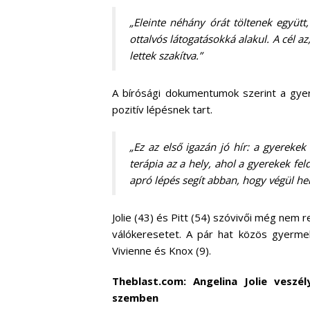
„Eleinte néhány órát töltenek együt
ottalvós látogatásokká alakul. A cél a
lettek szakítva.”
A bírósági dokumentumok szerint a gyere
pozitív lépésnek tart.
„Ez az első igazán jó hír: a gyereke
terápia az a hely, ahol a gyerekek fe
apró lépés segít abban, hogy végül hel
Jolie (43) és Pitt (54) szóvivői még nem
válókeresetet. A pár hat közös gyermeke
Vivienne és Knox (9).
Theblast.com: Angelina Jolie veszé
szemben