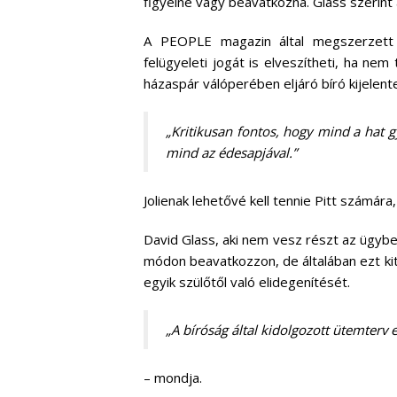
figyelné vagy beavatkozna. Glass szerint 
A PEOPLE magazin által megszerzett 
felügyeleti jogát is elveszítheti, ha nem
házaspár válóperében eljáró bíró kijelent
„Kritikusan fontos, hogy mind a hat 
mind az édesapjával.”
Jolienak lehetővé kell tennie Pitt számára
David Glass, aki nem vesz részt az ügybe
módon beavatkozzon, de általában ezt ki
egyik szülőtől való elidegenítését.
„A bíróság által kidolgozott ütemterv e
– mondja.