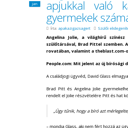
apjukkal való 
jan
gyermekek szám
Írta:
apakazigazsagert
Szülői elidegenít
Angelina Jolie, a világhírű színés
szülőtársával, Brad Pittel szemben. 
rovatában, valamint a theblast.com-o
People.com: Mit jelent az új bírósági
A családjogi ügyvéd, David Glass elmagyará
Brad Pitt és Angelina Jolie gyermekelh
rendelt el Jolie részvételére Pitt és hat
„Úgy tűnik, hogy a bíró azt mérlegelte
– mondja Glass, aki nem fért hozzá az ü