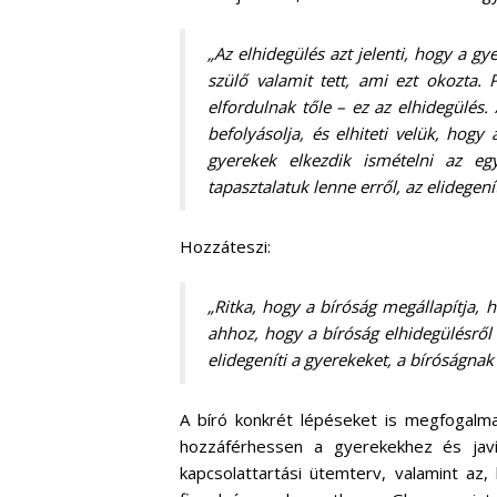
„Az elhidegülés azt jelenti, hogy a 
szülő valamit tett, ami ezt okozta.
elfordulnak tőle – ez az elhidegülés.
befolyásolja, és elhiteti velük, hogy
gyerekek elkezdik ismételni az egyi
tapasztalatuk lenne erről, az elidegenít
Hozzáteszi:
„Ritka, hogy a bíróság megállapítja, 
ahhoz, hogy a bíróság elhidegülésről
elidegeníti a gyerekeket, a bíróságnak
A bíró konkrét lépéseket is megfogalma
hozzáférhessen a gyerekekhez és javí
kapcsolattartási ütemterv, valamint az,