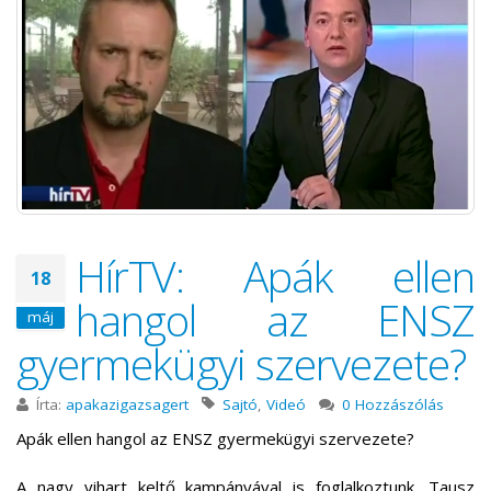
HírTV: Apák ellen
18
hangol az ENSZ
máj
gyermekügyi szervezete?
Írta:
apakazigazsagert
Sajtó
,
Videó
0 Hozzászólás
Apák ellen hangol az ENSZ gyermekügyi szervezete?
A nagy vihart keltő kampányával is foglalkoztunk. Tausz