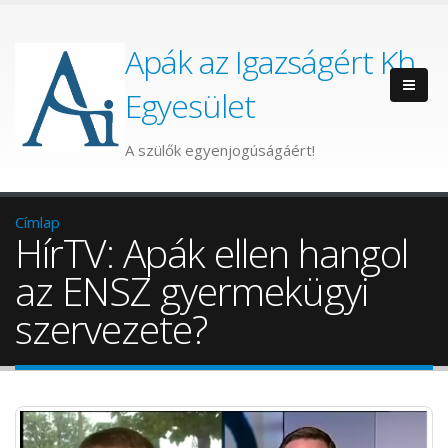
Apák az Igazságért Kh.
Egyesület
A szülők egyenjogúságáért!
Címlap
HírTV: Apák ellen hangol
az ENSZ gyermekügyi
szervezete?