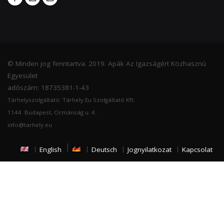
© Minden jog fenntartva. 2019. Apák Az Igazságért Közhasznú
Egyesület
adószám: 18735381-1-43
Tárhelyszolgáltató: Tárhely.Eu Szolgáltató Kft.
1144. Budapest, Ormánság u. 4.
info@tarhely.eu
English
Deutsch
Jognyilatkozat
Kapcsolat