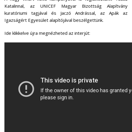
Katalinnal, az UNICEF Magyar Bizottság Alapítvány
kuratóriumi tagjával és Jaczó Andrással, az Apák az
Igazságért Egyesület alapítójával beszélgettünk.
Ide klikkelve újra megnézheted az interjút: