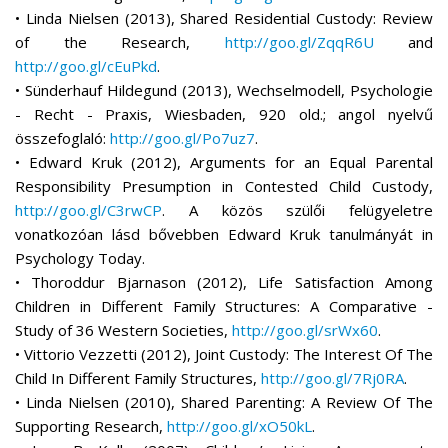
• Linda Nielsen (2013), Shared Residential Custody: Review
of the Research,
http://goo.gl/ZqqR6U
and
http://goo.gl/cEuPkd
.
• Sünderhauf Hildegund (2013), Wechselmodell, Psychologie
- Recht - Praxis, Wiesbaden, 920 old.; angol nyelvű
összefoglaló:
http://goo.gl/Po7uz7
.
• Edward Kruk (2012), Arguments for an Equal Parental
Responsibility Presumption in Contested Child Custody,
http://goo.gl/C3rwCP
. A közös szülői felügyeletre
vonatkozóan lásd bővebben Edward Kruk tanulmányát in
Psychology Today.
• Thoroddur Bjarnason (2012), Life Satisfaction Among
Children in Different Family Structures: A Comparative -
Study of 36 Western Societies,
http://goo.gl/srWx60
.
• Vittorio Vezzetti (2012), Joint Custody: The Interest Of The
Child In Different Family Structures,
http://goo.gl/7Rj0RA
.
• Linda Nielsen (2010), Shared Parenting: A Review Of The
Supporting Research,
http://goo.gl/xO50kL
.