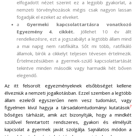
elfogadott nézet szerint ez a legjobb gyakorlat, a
nemzeti törvényhozások mégis csak nagyon lassan
fogadják el ezeket az elveket.
a
Gyermeki kapcsolattartásra vonatkozó
Egyezmény 4. cikkét.
Jóllehet 10 év állt
rendelkezésre, ezt a jogszabályt a legtöbb állam mind
a mai napig nem ratifikálta. Sőt mi több, ratifikáló
államok, bírók a cikkelyt teljesen tévesen értelmezik.
Értelmezésükben a gyermek-szülő kapcsolattartását
tekintve minden második vagy harmadik hét bőven
elegendő.
Az itt felsorolt egyezményeknek elsőbbséget kellene
élvezniük a nemzeti jogalkotásban. Ezzel szemben a legtöbb
állam ezekről egyszerűen nem vesz tudomást, vagy
7
figyelmen kívül hagyja a társadalomtudományi kutatások
bőséges tárházát, amik azt bizonyítják, hogy a mindkét
szülővel fenntartott rendszeres, gyakori és elmélyült
kapcsolat a gyermek javát szolgálja. Sajnálatos módon a