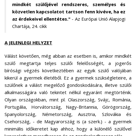
mindkét szülőjével rendszeres, személyes és
közvetlen kapcsolatot tartson fenn kivéve, ha ez
az érdekeivel ellentétes."
- Az Európai Unió Alapjogi
Chartája, 24. cikk
A JELENLEGI HELYZET
Válást követően, még abban az esetben is, amikor mindkét
szülő megtartja teljes szülői felelősségét, a jogerős
bírósági végzés következtében az egyik szülő valójában
kikerül a gyermek életéből. Ez a gyermek szükségleteire, a
szülőnek a válást megelőző gondoskodására, illetve szülői
alkalmasságára való tekintet nélkül egyaránt megtörténik.
Olyan országokban, mint pl. Olaszország, Svájc, Románia,
Portugália, Horvátország, Nagy-Britannia, Görögország,
Spanyolország, Németország, Ausztria, Szlovákia és
Csehország, - de Magyarország is (a szerk.) - a gyermek
minimális időkeretet kap ahhoz, hogy a különélő szülővel
kapcsolatban maradhasson és az gondoskodhasson róla.