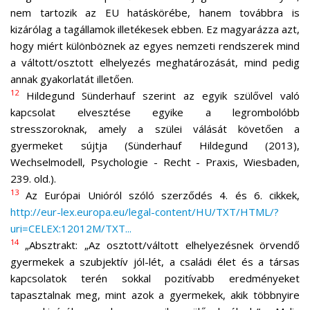
nem tartozik az EU hatáskörébe, hanem továbbra is
kizárólag a tagállamok illetékesek ebben. Ez magyarázza azt,
hogy miért különböznek az egyes nemzeti rendszerek mind
a váltott/osztott elhelyezés meghatározását, mind pedig
annak gyakorlatát illetően.
12
Hildegund Sünderhauf szerint az egyik szülővel való
kapcsolat elvesztése egyike a legrombolóbb
stresszoroknak, amely a szülei válását követően a
gyermeket sújtja (Sünderhauf Hildegund (2013),
Wechselmodell, Psychologie - Recht - Praxis, Wiesbaden,
239. old.).
13
Az Európai Unióról szóló szerződés 4. és 6. cikkek,
http://eur-lex.europa.eu/legal-content/HU/TXT/HTML/?
uri=CELEX:12012M/TXT...
14
„Absztrakt: „Az osztott/váltott elhelyezésnek örvendő
gyermekek a szubjektív jól-lét, a családi élet és a társas
kapcsolatok terén sokkal pozitívabb eredményeket
tapasztalnak meg, mint azok a gyermekek, akik többnyire