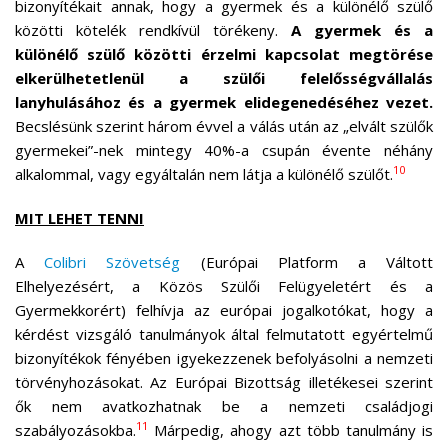
bizonyítékait annak, hogy a gyermek és a különélő szülő
közötti kötelék rendkívül törékeny.
A gyermek és a
különélő szülő közötti érzelmi kapcsolat megtörése
elkerülhetetlenül a szülői felelősségvállalás
lanyhulásához és a gyermek elidegenedéséhez vezet.
Becslésünk szerint három évvel a válás után az „elvált szülők
gyermekei”-nek mintegy 40%-a csupán évente néhány
10
alkalommal, vagy egyáltalán nem látja a különélő szülőt.
MIT LEHET TENNI
A
Colibri Szövetség
(Európai Platform a Váltott
Elhelyezésért, a Közös Szülői Felügyeletért és a
Gyermekkorért) felhívja az európai jogalkotókat, hogy a
kérdést vizsgáló tanulmányok által felmutatott egyértelmű
bizonyítékok fényében igyekezzenek befolyásolni a nemzeti
törvényhozásokat. Az Európai Bizottság illetékesei szerint
ők nem avatkozhatnak be a nemzeti családjogi
11
szabályozásokba.
Márpedig, ahogy azt több tanulmány is