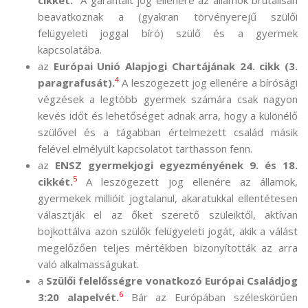
beavatkoznak a (gyakran törvényerejű szülői
felügyeleti joggal bíró) szülő és a gyermek
kapcsolatába.
az
Európai Unió Alapjogi Chartájának 24. cikk (3.
4
paragrafusát).
A leszögezett jog ellenére a bírósági
végzések a legtöbb gyermek számára csak nagyon
kevés időt és lehetőséget adnak arra, hogy a különélő
szülővel és a tágabban értelmezett család másik
felével elmélyült kapcsolatot tarthasson fenn.
az
ENSZ gyermekjogi egyezményének 9. és 18.
5
cikkét.
A leszögezett jog ellenére az államok,
gyermekek millióit jogtalanul, akaratukkal ellentétesen
választják el az őket szerető szüleiktől, aktívan
bojkottálva azon szülők felügyeleti jogát, akik a válást
megelőzően teljes mértékben bizonyították az arra
való alkalmasságukat.
a
Szülői felelősségre vonatkozó Európai Családjog
6
3:20 alapelvét.
Bár az Európában széleskörűen