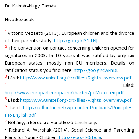
Dr. Kalmár-Nagy Tamás
Hivatkozások:
1
Vittorio Vezzetti (2013), European children and the divorce
of their parents study,
http://goo.gl/I31TNJ
.
2
The Convention on Contact concerning Children opened for
signatures in 2003. In 10 years it was ratified by only six
European states, mostly non EU members. Details on
ratification status you find here:
http://goo.gl/cwknDi
.
3
Lásd:
http://www.unicef.org/crc/files/Rights_overview.pdf
4
Lásd:
http://www.europarl.europa.eu/charter/pdf/text_en.pdf
5
Lásd:
http://www.unicef.org/crc/files/Rights_overview.pdf
6
Lásd:
http://ceflonline.net/wp-content/uploads/Principles-
PR-English.pdf
7
Néhány, a kérdésre vonatkozó tanulmány:
• Richard A. Warshak (2014), Social Science and Parenting
Plans for Young Children,
http://goo.gl/0rbola
.