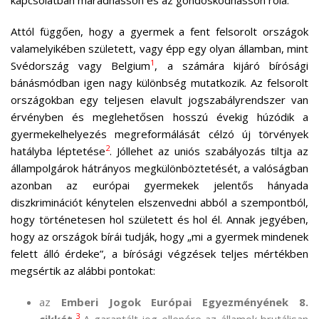
Attól függően, hogy a gyermek a fent felsorolt országok
valamelyikében született, vagy épp egy olyan államban, mint
1
Svédország vagy Belgium
, a számára kijáró bírósági
bánásmódban igen nagy különbség mutatkozik. Az felsorolt
országokban egy teljesen elavult jogszabályrendszer van
érvényben és meglehetősen hosszú évekig húzódik a
gyermekelhelyezés megreformálását célzó új törvények
2
hatályba léptetése
. Jóllehet az uniós szabályozás tiltja az
állampolgárok hátrányos megkülönböztetését, a valóságban
azonban az európai gyermekek jelentős hányada
diszkriminációt kénytelen elszenvedni abból a szempontból,
hogy történetesen hol született és hol él. Annak jegyében,
hogy az országok bírái tudják, hogy „mi a gyermek mindenek
felett álló érdeke”, a bírósági végzések teljes mértékben
megsértik az alábbi pontokat:
az
Emberi Jogok Európai Egyezményének 8.
3
cikkét.
A garantált jog ellenére az államok brutálisan