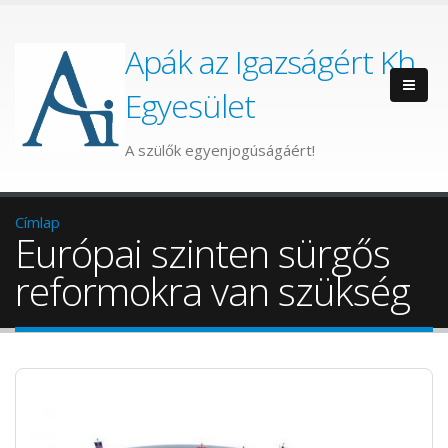
Apák az Igazságért Kh.
Egyesület
A szülők egyenjogúságáért!
Címlap
Európai szinten sürgős
reformokra van szükség