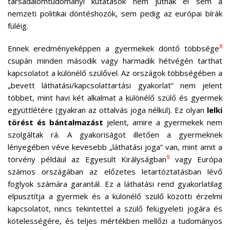
társadalomtudományi kutatások nem jutnak el sem a
nemzeti politikai döntéshozók, sem pedig az európai bírák
füléig.
8
Ennek eredményeképpen a gyermekek döntő többsége
csupán minden második vagy harmadik hétvégén tarthat
kapcsolatot a különélő szülővel. Az országok többségében a
„bevett láthatási/kapcsolattartási gyakorlat” nem jelent
többet, mint havi két alkalmat a különélő szülő és gyermek
együttlétére (gyakran az ottalvás joga nélkül). Ez olyan
lelki
törést és bántalmazást
jelent, amire a gyermekek nem
szolgáltak rá. A gyakoriságot illetően a gyermeknek
lényegében véve kevesebb „láthatási joga” van, mint amit a
9
törvény például az Egyesült Királyságban
vagy Európa
számos országában az előzetes letartóztatásban lévő
foglyok számára garantál. Ez a láthatási rend gyakorlatilag
elpusztítja a gyermek és a különélő szülő közötti érzelmi
kapcsolatot, nincs tekintettel a szülő felügyeleti jogára és
kötelességére, és teljes mértékben mellőzi a tudományos