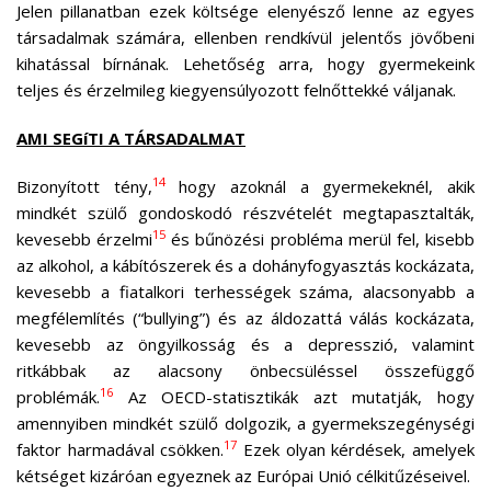
Jelen pillanatban ezek költsége elenyésző lenne az egyes
társadalmak számára, ellenben rendkívül jelentős jövőbeni
kihatással bírnának. Lehetőség arra, hogy gyermekeink
teljes és érzelmileg kiegyensúlyozott felnőttekké váljanak.
AMI SEGíTI A TÁRSADALMAT
14
Bizonyított tény,
hogy azoknál a gyermekeknél, akik
mindkét szülő gondoskodó részvételét megtapasztalták,
15
kevesebb érzelmi
és bűnözési probléma merül fel, kisebb
az alkohol, a kábítószerek és a dohányfogyasztás kockázata,
kevesebb a fiatalkori terhességek száma, alacsonyabb a
megfélemlítés (“bullying”) és az áldozattá válás kockázata,
kevesebb az öngyilkosság és a depresszió, valamint
ritkábbak az alacsony önbecsüléssel összefüggő
16
problémák.
Az OECD-statisztikák azt mutatják, hogy
amennyiben mindkét szülő dolgozik, a gyermekszegénységi
17
faktor harmadával csökken.
Ezek olyan kérdések, amelyek
kétséget kizáróan egyeznek az Európai Unió célkitűzéseivel.