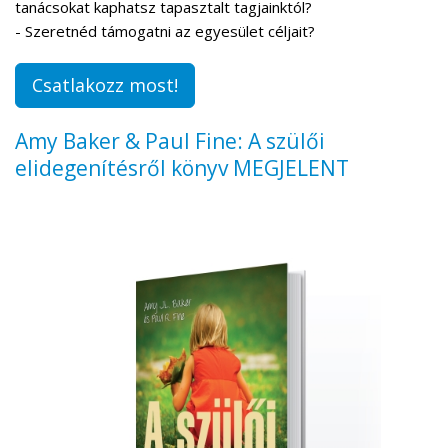
tanácsokat kaphatsz tapasztalt tagjainktól?
- Szeretnéd támogatni az egyesület céljait?
Csatlakozz most!
Amy Baker & Paul Fine: A szülői
elidegenítésről könyv MEGJELENT