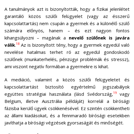
A tanulmányok azt is bizonyították, hogy a fizikai jelenlétet
garantáló közös szülői felügyelet (vagy az ésszerű
kapcsolattartás) nem csupán a gyermek és a különélő szülő
számára előnyös, hanem – és ezt nagyon fontos
kihangsúlyozni – magának a
nevelő szülőnek is javára
18
válik
.
Az is bizonyított tény, hogy a gyermek egyedül való
nevelése hatalmas terhet ró az egyedül gondoskodó
szülőnek (munkaterhelés, pénzügyi problémák és stressz),
ami viszont negatív formában a gyermekre is kihat.
A mediáció, valamint a közös szülői felügyeletet és
kapcsolattartást biztosító egyértelmű jogszabályok
19
együttes stratégiai használata (lásd Svédország,
vagy
Belgium, illetve Ausztrália példáját) korrelál a bírósági
fázisba kerülő ügyek csökkenésével. Ez szintén csökkentheti
az állami kiadásokat, és a fennmaradó bírósági esetekben
javíthatja a bírósági végzések gyorsaságát és minőségét.