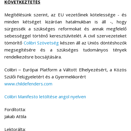
KÖVETKEZTETÉS
Megítélésünk szerint, az EU vezetőinek kötelessége - és
minden kétséget kizáróan hatalmukban is áll -, hogy
sürgessék a szükséges reformokat és annak megfelelő
sebességgel történő keresztülvitelét. A civil szervezeteket
tömörítő
Colibri Szövetség
készen áll az Uniós döntéshozók
megsegítésére és a szükséges tudományos tények
rendelkezésre bocsájtására.
Colibri ‒ Európai Platform a Váltott Elhelyezésért, a Közös
Szülői Felügyeletért és a Gyermekkorért
www.childefenders.com
Colibri Manifesto letöltése angol nyelven
Fordította:
Jakab Attila
Lektorálta: