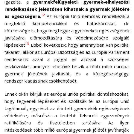
igazolta, a
gyermekfelügyeleti, gyermek-elhelyezési
rendelkezések jelentősen kihatnak a gyermek jólétére
12
és egészségére
.
Az Európai Unió nemcsak rendelkezik a
megfelelő kompetenciákkal és hatáskörökkel, de
kötelessége is, hogy megtegye a gyermekek egészségének
javítására, előmozdítására és védelmezésére szolgáló
13
lépéseket
. Ebből következik, hogy amennyiben van politikai
“akarat”, akkor az Európai Bizottság és az Európai Parlament
rendelkezik azzal a joggal és azokkal a szükséges
eszközökkel, amelyek lehetővé teszik a több millió európai
gyermek jólétének javítását, és a közegészségügyi
rendszer kiadásainak csökkentését.
Ennek okán kérjük az európai uniós politikai döntéshozókat,
hogy tegyenek lépéseket és szólítsák fel az Európai Unió
tagállamait, egyrészt az érintett gyermekek egészségének
védelmére, másrészt a fentebb felsorolt egyezmények
ratifikálására és tiszteletben tartására. Az ilyen
intézkedések több millió európai gyermek jólétét javíthatják.