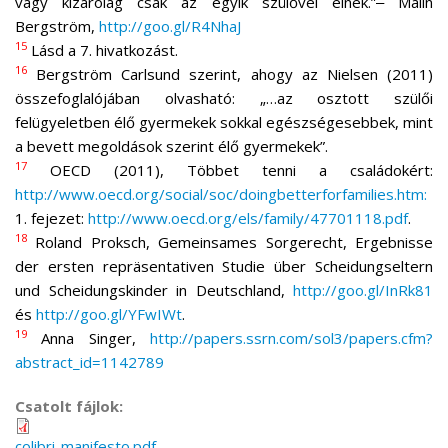
vagy kizárólag csak az egyik szülővel élnek.”‒ Malin
Bergström,
http://goo.gl/R4NhaJ
15
Lásd a 7. hivatkozást.
16
Bergström Carlsund szerint, ahogy az Nielsen (2011)
összefoglalójában olvasható: „…az osztott szülői
felügyeletben élő gyermekek sokkal egészségesebbek, mint
a bevett megoldások szerint élő gyermekek”.
17
OECD (2011), Többet tenni a családokért:
http://www.oecd.org/social/soc/doingbetterforfamilies.htm:
1. fejezet:
http://www.oecd.org/els/family/47701118.pdf
.
18
Roland Proksch, Gemeinsames Sorgerecht, Ergebnisse
der ersten repräsentativen Studie über Scheidungseltern
und Scheidungskinder in Deutschland,
http://goo.gl/InRk81
és
http://goo.gl/YFwIWt
.
19
Anna Singer,
http://papers.ssrn.com/sol3/papers.cfm?
abstract_id=1142789
Csatolt fájlok:
colibri-manifesto.pdf