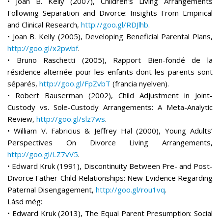
• Joan B. Kelly (2007), Children’s Living Arrangements
Following Separation and Divorce: Insights From Empirical
and Clinical Research,
http://goo.gl/RDJlhb
.
• Joan B. Kelly (2005), Developing Beneficial Parental Plans,
http://goo.gl/x2pwbf
.
• Bruno Raschetti (2005), Rapport Bien-fondé de la
résidence alternée pour les enfants dont les parents sont
séparés,
http://goo.gl/FpZvbT
(francia nyelven).
• Robert Bauserman (2002), Child Adjustment in Joint-
Custody vs. Sole-Custody Arrangements: A Meta-Analytic
Review,
http://goo.gl/slz7ws
.
• William V. Fabricius & Jeffrey Hal (2000), Young Adults’
Perspectives On Divorce Living Arrangements,
http://goo.gl/LZ7vV5
.
• Edward Kruk (1991), Discontinuity Between Pre- and Post-
Divorce Father-Child Relationships: New Evidence Regarding
Paternal Disengagement,
http://goo.gl/rou1vq
.
Lásd még:
• Edward Kruk (2013), The Equal Parent Presumption: Social