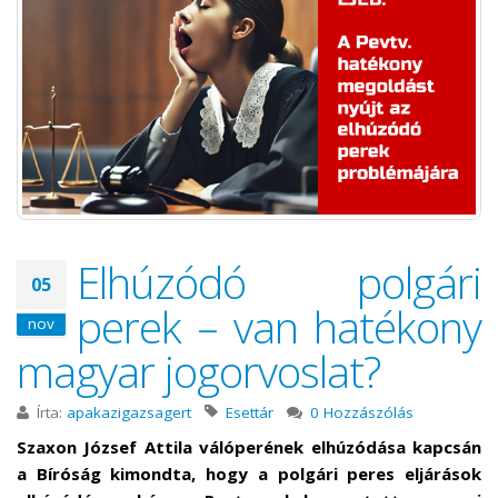
Elhúzódó polgári
05
perek – van hatékony
nov
magyar jogorvoslat?
Írta:
apakazigazsagert
Esettár
0 Hozzászólás
Szaxon József Attila válóperének elhúzódása kapcsán
a Bíróság kimondta, hogy a polgári peres eljárások