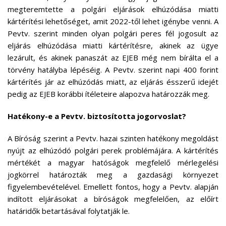
megteremtette a polgári eljárások elhúzódása miatti
kártérítési lehetőséget, amit 2022-től lehet igénybe venni. A
Pevtv. szerint minden olyan polgári peres fél jogosult az
eljárás elhúzódása miatti kártérítésre, akinek az ügye
lezárult, és akinek panaszát az EJEB még nem bírálta el a
törvény hatályba lépéséig. A Pevtv. szerint napi 400 forint
kártérítés jár az elhúzódás miatt, az eljárás ésszerű idejét
pedig az EJEB korábbi ítéleteire alapozva határozzák meg.
Hatékony-e a Pevtv. biztosította jogorvoslat?
A Bíróság szerint a Pevtv. hazai szinten hatékony megoldást
nyújt az elhúzódó polgári perek problémájára. A kártérítés
mértékét a magyar hatóságok megfelelő mérlegelési
jogkörrel határozták meg a gazdasági környezet
figyelembevételével. Emellett fontos, hogy a Pevtv. alapján
indított eljárásokat a bíróságok megfelelően, az előírt
határidők betartásával folytatják le.