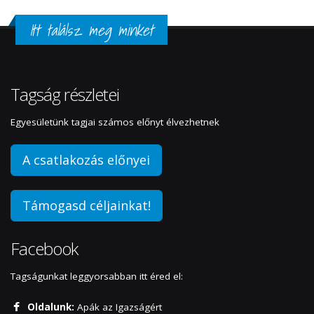
Itt találsz meg minket
Tagság részletei
Egyesületünk tagjai számos előnyt élvezhetnek
A csatlakozás előnyei
Támogasd céljainkat!
Facebook
Tagságunkat leggyorsabban itt éred el:
Oldalunk:
Apák az Igazságért