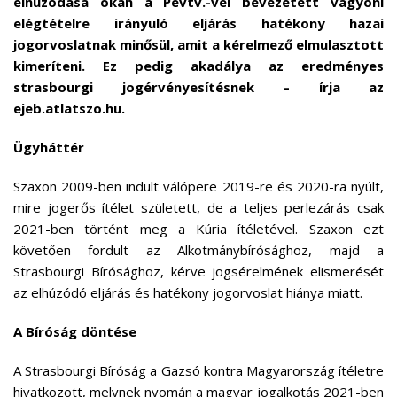
elhúzódása okán a Pevtv.-vel bevezetett vagyoni
elégtételre irányuló eljárás hatékony hazai
jogorvoslatnak minősül, amit a kérelmező elmulasztott
kimeríteni. Ez pedig akadálya az eredményes
strasbourgi jogérvényesítésnek – írja az
ejeb.atlatszo.hu.
Ügyháttér
Szaxon 2009-ben indult válópere 2019-re és 2020-ra nyúlt,
mire jogerős ítélet született, de a teljes perlezárás csak
2021-ben történt meg a Kúria ítéletével. Szaxon ezt
követően fordult az Alkotmánybírósághoz, majd a
Strasbourgi Bírósághoz, kérve jogsérelmének elismerését
az elhúzódó eljárás és hatékony jogorvoslat hiánya miatt.
A Bíróság döntése
A Strasbourgi Bíróság a Gazsó kontra Magyarország ítéletre
hivatkozott, melynek nyomán a magyar jogalkotás 2021-ben