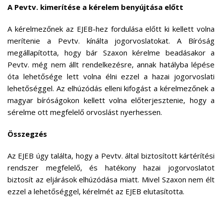
A Pevtv. kimerítése a kérelem benyújtása előtt
A kérelmezőnek az EJEB-hez fordulása előtt ki kellett volna
merítenie a Pevtv. kínálta jogorvoslatokat. A Bíróság
megállapította, hogy bár Szaxon kérelme beadásakor a
Pevtv. még nem állt rendelkezésre, annak hatályba lépése
óta lehetősége lett volna élni ezzel a hazai jogorvoslati
lehetőséggel. Az elhúzódás elleni kifogást a kérelmezőnek a
magyar bíróságokon kellett volna előterjesztenie, hogy a
sérelme ott megfelelő orvoslást nyerhessen.
Összegzés
Az EJEB úgy találta, hogy a Pevtv. által biztosított kártérítési
rendszer megfelelő, és hatékony hazai jogorvoslatot
biztosít az eljárások elhúzódása miatt. Mivel Szaxon nem élt
ezzel a lehetőséggel, kérelmét az EJEB elutasította.