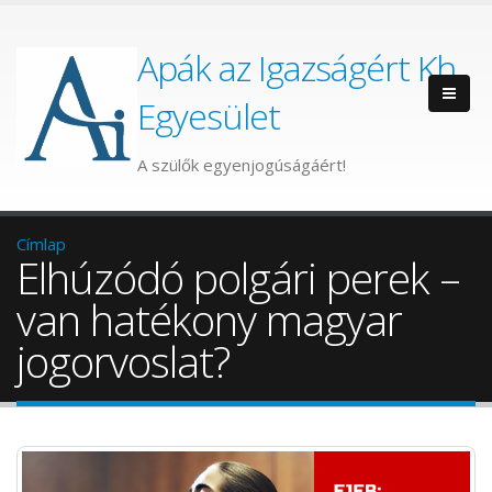
Apák az Igazságért Kh.
Egyesület
A szülők egyenjogúságáért!
Címlap
Elhúzódó polgári perek –
van hatékony magyar
jogorvoslat?