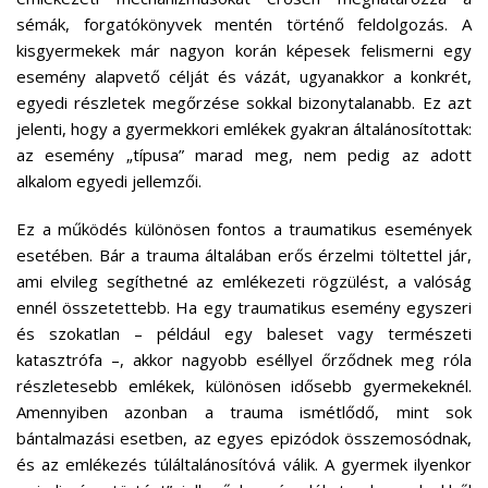
sémák, forgatókönyvek mentén történő feldolgozás. A
kisgyermekek már nagyon korán képesek felismerni egy
esemény alapvető célját és vázát, ugyanakkor a konkrét,
egyedi részletek megőrzése sokkal bizonytalanabb. Ez azt
jelenti, hogy a gyermekkori emlékek gyakran általánosítottak:
az esemény „típusa” marad meg, nem pedig az adott
alkalom egyedi jellemzői.
Ez a működés különösen fontos a traumatikus események
esetében. Bár a trauma általában erős érzelmi töltettel jár,
ami elvileg segíthetné az emlékezeti rögzülést, a valóság
ennél összetettebb. Ha egy traumatikus esemény egyszeri
és szokatlan – például egy baleset vagy természeti
katasztrófa –, akkor nagyobb eséllyel őrződnek meg róla
részletesebb emlékek, különösen idősebb gyermekeknél.
Amennyiben azonban a trauma ismétlődő, mint sok
bántalmazási esetben, az egyes epizódok összemosódnak,
és az emlékezés túláltalánosítóvá válik. A gyermek ilyenkor