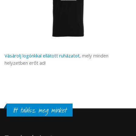
Vásárolj logónkkal ellátott ruházatot
, mely minden
helyzetben erőt ad!
Itt találsz meg minket