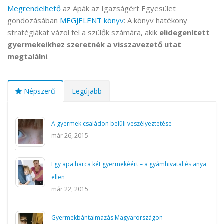
Megrendelhető
az Apák az Igazságért Egyesület
gondozásában
MEGJELENT könyv
: A könyv hatékony
stratégiákat vázol fel a szülők számára, akik
elidegenített
gyermekeikhez szeretnék a visszavezető utat
megtalálni
.
Népszerű
Legújabb
A gyermek családon belüli veszélyeztetése
már 26, 2015
Egy apa harca két gyermekéért – a gyámhivatal és anya
ellen
már 22, 2015
Gyermekbántalmazás Magyarországon