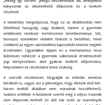
„mindig így történt” jellegű beszámolókat ad, amelyekből
hiányoznak az elkülöníthető időpontok és a konkrét
részletek.
A tanulmány hangsúlyozza, hogy ez az általánosítás nem
feltétlenül hazugság vagy kitaláció, hanem a gyermeki
emlékezeti rendszer természetes következménye. Sőt,
bizonyos esetekben védelmi funkciót is betölthet, mivel
csökkenti az egyes epizódokhoz kapcsolódó intenzív negatív
érzelmeket. Ugyanakkor éppen ez a mechanizmus teszi
különösen nehézzé a gyermeki vallomások értelmezését
jogi környezetben, ahol gyakran konkrét időpontokra,
helyszínekre és részletekre lenne szükség.
A szerzők részletesen tárgyalják az infantilis amnézia
kérdését is, vagyis azt a jelenséget, hogy életünk első két-
három évéből általában nem maradnak hozzáférhető,
tudatos emlékek. A kutatások szerint még a súlyos traumák
sem képeznek kivételt ez alól: bár ezek az események