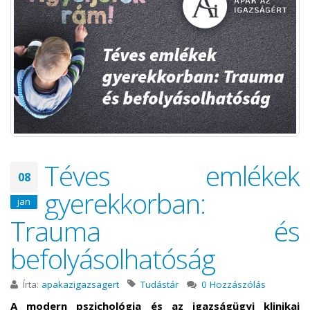
Téves emlékek
08
gyerekkorban:
jan
Trauma és
befolyásolhatóság
Írta:
apakazigazsagert
Tudástár
0 Hozzászólás
A modern pszichológia és az igazságügyi klinikai