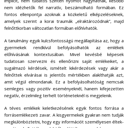
implicit, nem tudatos szinten nyomot hagyhatnak, később
nem idézhetők fel narratív, beszámolható formában. Ez
fontos ellenpontja azoknak a közkeletű elképzeléseknek,
amelyek szerint a korai traumák „elraktározódnak”, majd
felnőttkorban változatlan formában előhívhatók.
A tanulmány egyik kulcsfontosságú megállapítása az, hogy a
gyermekek rendkívül befolyásolhatók az emlékek
előhívásának kontextusában. Mivel kevésbé képesek
tudatosan szervezni és ellenőrizni saját emlékeiket, a
sugalmazó kérdések, ismételt kikérdezések vagy akár a
felnőttek elvárásai is jelentős mértékben alakíthatják azt,
amit végül elmondanak. Ez a befolyásolhatóság nemcsak
semleges vagy pozitív eseményeknél, hanem kifejezetten
negatív, érzelmileg terhelt történeteknél is megjelenik.
A téves emlékek keletkezésének egyik fontos forrása a
forrásemlékezeti zavar. A kisgyermekek gyakran nem tudják
megkülönböztetni, hogy egy információt személyesen éltek-