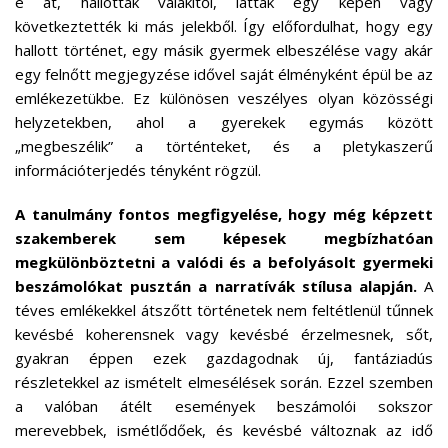
e át, hallották valakitől, látták egy képen vagy
következtették ki más jelekből. Így előfordulhat, hogy egy
hallott történet, egy másik gyermek elbeszélése vagy akár
egy felnőtt megjegyzése idővel saját élményként épül be az
emlékezetükbe. Ez különösen veszélyes olyan közösségi
helyzetekben, ahol a gyerekek egymás között
„megbeszélik” a történteket, és a pletykaszerű
információterjedés tényként rögzül.
A tanulmány fontos megfigyelése, hogy még képzett
szakemberek sem képesek megbízhatóan
megkülönböztetni a valódi és a befolyásolt gyermeki
beszámolókat pusztán a narratívák stílusa alapján.
A
téves emlékekkel átszőtt történetek nem feltétlenül tűnnek
kevésbé koherensnek vagy kevésbé érzelmesnek, sőt,
gyakran éppen ezek gazdagodnak új, fantáziadús
részletekkel az ismételt elmesélések során. Ezzel szemben
a valóban átélt események beszámolói sokszor
merevebbek, ismétlődőek, és kevésbé változnak az idő