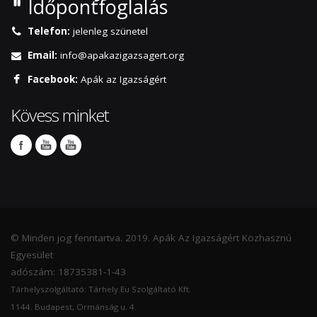
Időpontfoglalás
Telefon:
jelenleg szünetel
Email:
info@apakazigazsagert.org
Facebook:
Apák az Igazságért
Kövess minket
© Minden jog fenntartva. 2019. Apák Az Igazságért Közhasznú
Egyesület
adószám: 18735381-1-43
Tárhelyszolgáltató: Tárhely.Eu Szolgáltató Kft.
1144. Budapest, Ormánság u. 4.