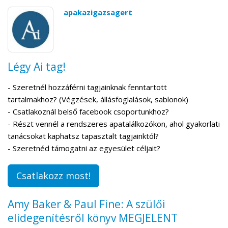
apakazigazsagert
Légy Ai tag!
- Szeretnél hozzáférni tagjainknak fenntartott
tartalmakhoz? (Végzések, állásfoglalások, sablonok)
- Csatlakoznál belső facebook csoportunkhoz?
- Részt vennél a rendszeres apatalálkozókon, ahol gyakorlati
tanácsokat kaphatsz tapasztalt tagjainktól?
- Szeretnéd támogatni az egyesület céljait?
Csatlakozz most!
Amy Baker & Paul Fine: A szülői
elidegenítésről könyv MEGJELENT