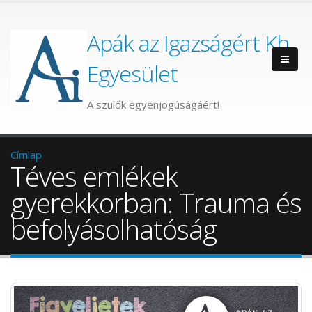
Apák az Igazságért Kh.
Egyesület
A szülők egyenjogúságáért!
Címlap
Téves emlékek
gyerekkorban: Trauma és
befolyásolhatóság