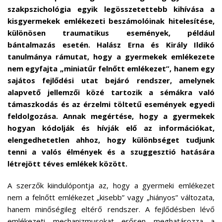
szakpszichológia egyik legösszetettebb kihívása a
kisgyermekek emlékezeti beszámolóinak hitelesítése,
különösen traumatikus események, például
bántalmazás esetén. Halász Erna és Király Ildikó
tanulmánya rámutat, hogy a gyermekek emlékezete
nem egyfajta „miniatűr felnőtt emlékezet”, hanem egy
sajátos fejlődési utat bejáró rendszer, amelynek
alapvető jellemzői közé tartozik a sémákra való
támaszkodás és az érzelmi töltetű események egyedi
feldolgozása. Annak megértése, hogy a gyermekek
hogyan kódolják és hívják elő az információkat,
elengedhetetlen ahhoz, hogy különbséget tudjunk
tenni a valós élmények és a szuggesztió hatására
létrejött téves emlékek között.
A szerzők kiindulópontja az, hogy a gyermeki emlékezet
nem a felnőtt emlékezet „kisebb” vagy „hiányos” változata,
hanem minőségileg eltérő rendszer. A fejlődésben lévő
emlékezeti mechanizmusokat erősen meghatározza a