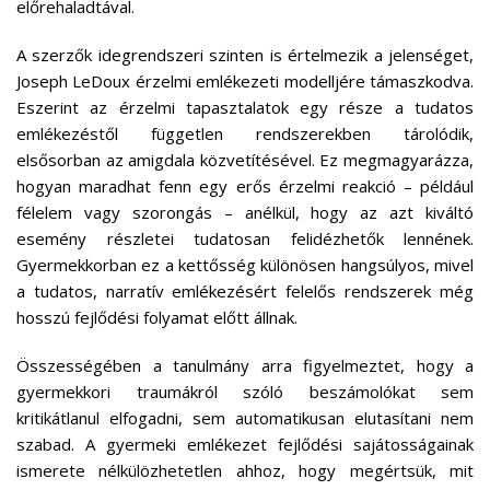
előrehaladtával.
A szerzők idegrendszeri szinten is értelmezik a jelenséget,
Joseph LeDoux érzelmi emlékezeti modelljére támaszkodva.
Eszerint az érzelmi tapasztalatok egy része a tudatos
emlékezéstől független rendszerekben tárolódik,
elsősorban az amigdala közvetítésével. Ez megmagyarázza,
hogyan maradhat fenn egy erős érzelmi reakció – például
félelem vagy szorongás – anélkül, hogy az azt kiváltó
esemény részletei tudatosan felidézhetők lennének.
Gyermekkorban ez a kettősség különösen hangsúlyos, mivel
a tudatos, narratív emlékezésért felelős rendszerek még
hosszú fejlődési folyamat előtt állnak.
Összességében a tanulmány arra figyelmeztet, hogy a
gyermekkori traumákról szóló beszámolókat sem
kritikátlanul elfogadni, sem automatikusan elutasítani nem
szabad. A gyermeki emlékezet fejlődési sajátosságainak
ismerete nélkülözhetetlen ahhoz, hogy megértsük, mit