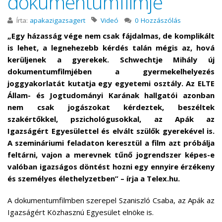
dokumentumfilmje
Írta:
apakazigazsagert
Videó
0 Hozzászólás
„Egy házasság vége nem csak fájdalmas, de komplikált
is lehet, a legnehezebb kérdés talán mégis az, hová
kerüljenek a gyerekek. Schwechtje Mihály új
dokumentumfilmjében a gyermekelhelyezés
joggyakorlatát kutatja egy egyetemi osztály. Az ELTE
Állam- és Jogtudományi Karának hallgatói azonban
nem csak jogászokat kérdeztek, beszéltek
szakértőkkel, pszichológusokkal, az Apák az
Igazságért Egyesülettel és elvált szülők gyerekével is.
A szemináriumi feladaton keresztül a film azt próbálja
feltárni, vajon a merevnek tűnő jogrendszer képes-e
valóban igazságos döntést hozni egy ennyire érzékeny
és személyes élethelyzetben” – írja a Telex.hu.
A dokumentumfilmben szerepel Szaniszló Csaba, az Apák az
Igazságért Közhasznú Egyesület elnöke is.