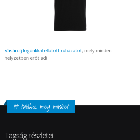
Vásárolj logónkkal ellátott ruházatot
, mely minden
helyzetben erőt ad!
Itt találsz meg minket
Tagság részletei