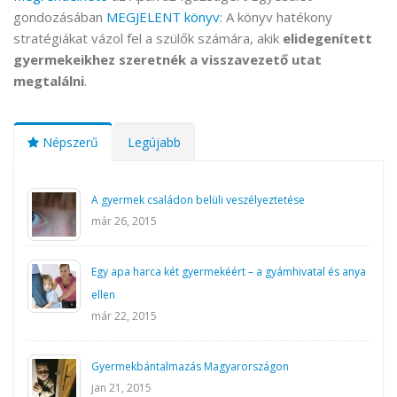
gondozásában
MEGJELENT könyv
: A könyv hatékony
stratégiákat vázol fel a szülők számára, akik
elidegenített
gyermekeikhez szeretnék a visszavezető utat
megtalálni
.
Népszerű
Legújabb
A gyermek családon belüli veszélyeztetése
már 26, 2015
Egy apa harca két gyermekéért – a gyámhivatal és anya
ellen
már 22, 2015
Gyermekbántalmazás Magyarországon
jan 21, 2015