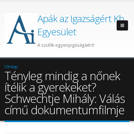
Apák az Igazságért Kh.
Egyesület
A szülők egyenjogúságáért!
Címlap
Tényleg mindig a nőnek
ítélik a gyerekeket?
Schwechtje Mihály: Válás
című dokumentumfilmje