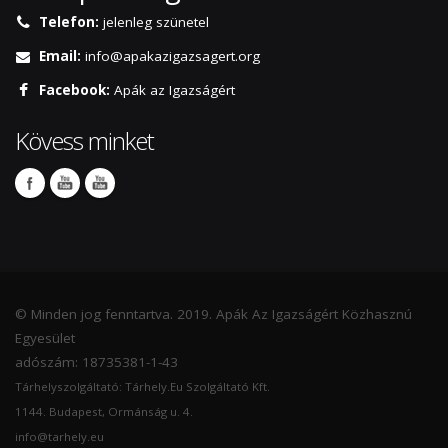
Telefon:
jelenleg szünetel
Email:
info@apakazigazsagert.org
Facebook:
Apák az Igazságért
Kövess minket
© Minden jog fenntartva. 2019. Apák Az Igazságért Közhasznú
Egyesület
adószám: 18735381-1-43
Tárhelyszolgáltató: Tárhely.Eu Szolgáltató Kft.
1144. Budapest, Ormánság u. 4.
info@tarhely.eu