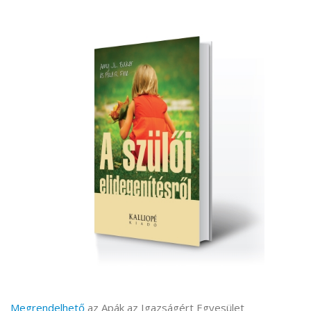
Megrendelhető
az Apák az Igazságért Egyesület