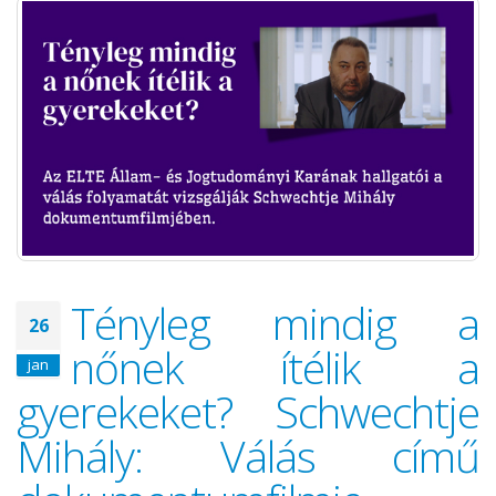
Tényleg mindig a
26
nőnek ítélik a
jan
gyerekeket? Schwechtje
Mihály: Válás című