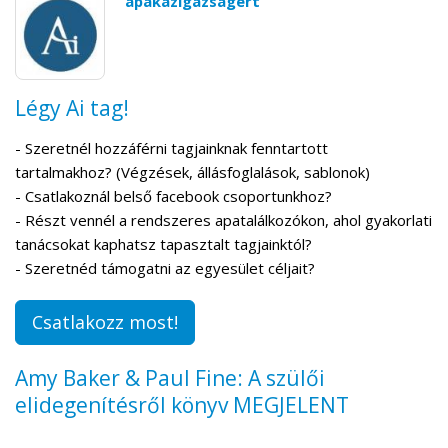
apakazigazsagert
Légy Ai tag!
- Szeretnél hozzáférni tagjainknak fenntartott
tartalmakhoz? (Végzések, állásfoglalások, sablonok)
- Csatlakoznál belső facebook csoportunkhoz?
- Részt vennél a rendszeres apatalálkozókon, ahol gyakorlati
tanácsokat kaphatsz tapasztalt tagjainktól?
- Szeretnéd támogatni az egyesület céljait?
Csatlakozz most!
Amy Baker & Paul Fine: A szülői
elidegenítésről könyv MEGJELENT