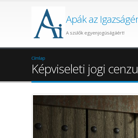
Apák az Igazságér
A szülők egyenjogúságáért!
Címlap
Képviseleti jogi cenzu