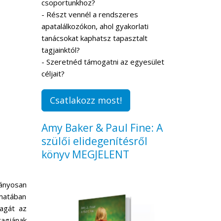
csoportunkhoz?
- Részt vennél a rendszeres
apatalálkozókon, ahol gyakorlati
tanácsokat kaphatsz tapasztalt
tagjainktól?
- Szeretnéd támogatni az egyesület
céljait?
Csatlakozz most!
Amy Baker & Paul Fine: A
szülői elidegenítésről
könyv MEGJELENT
rányosan
amatában
agát az
tagjának