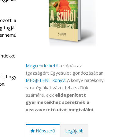
kozott a
g tagját
ndennemű
ntiekkel
Megrendelhető
az Apák az
Igazságért Egyesület gondozásában
al, hogy
MEGJELENT könyv
: A könyv hatékony
on.
stratégiákat vázol fel a szülők
számára, akik
elidegenített
gyermekeikhez szeretnék a
visszavezető utat megtalálni
.
Népszerű
Legújabb