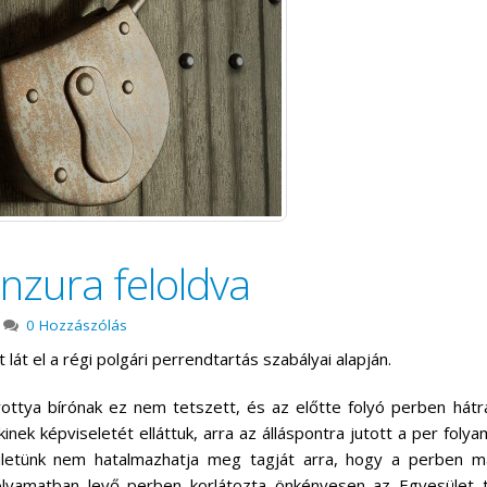
enzura feloldva
0 Hozzászólás
át el a régi polgári perrendtartás szabályai alapján.
rottya bírónak ez nem tetszett, és az előtte folyó perben hát
nek képviseletét elláttuk, arra az álláspontra jutott a per foly
ületünk nem hatalmazhatja meg tagját arra, hogy a perben m
folyamatban levő perben korlátozta önkényesen az Egyesület 