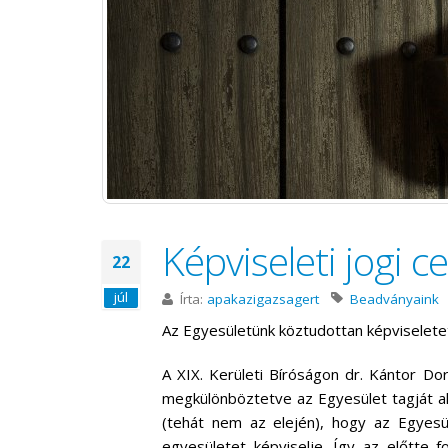
Képviseleti jogi c
22
júl
Írta:
apakazigazsagert
Beadványaink
Az Egyesületünk köztudottan képviseletet l
A XIX. Kerületi Bíróságon dr. Kántor Do
megkülönböztetve az Egyesület tagját aki
(tehát nem az elején), hogy az Egyes
egyesületet képviselje. Így az előtte 