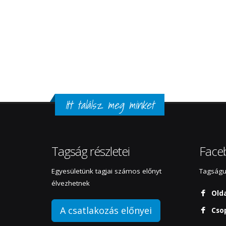
Itt találsz meg minket
Tagság részletei
Face
Egyesületünk tagjai számos előnyt
Tagságun
élvezhetnek
Old
A csatlakozás előnyei
Cso