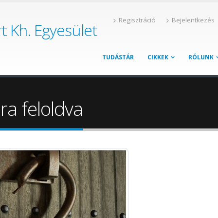
Regisztráció
Bejelentkezés
t Kh. Egyesület
TUDÁSTÁR
CIKKEK
RÓLUNK
ra feloldva