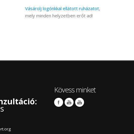
Vásárolj logónkkal ellátott ruházatot
,
mely minden helyzetben erőt ad!
Kövess minket
zultáció:
s
rt.org