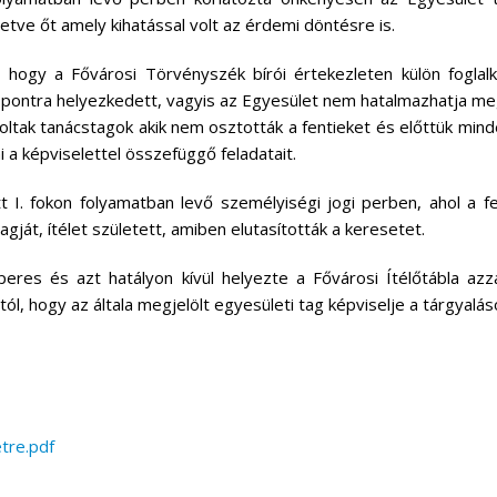
etve őt amely kihatással volt az érdemi döntésre is.
hogy a Fővárosi Törvényszék bírói értekezleten külön foglal
áspontra helyezkedett, vagyis az Egyesület nem hatalmazhatja me
ltak tanácstagok akik nem osztották a fentieket és előttük mi
i a képviselettel összefüggő feladatait.
 I. fokon folyamatban levő személyiségi jogi perben, ahol a fe
gját, ítélet született, amiben elutasították a keresetet.
lperes és azt hatályon kívül helyezte a Fővárosi Ítélőtábla azz
ól, hogy az általa megjelölt egyesületi tag képviselje a tárgyalás
tre.pdf