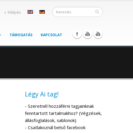
Kilépés
TÁMOGATÁS
KAPCSOLAT
Légy Ai tag!
- Szeretnél hozzáférni tagjainknak
fenntartott tartalmakhoz? (Végzések,
állásfoglalások, sablonok)
- Csatlakoznál belső facebook