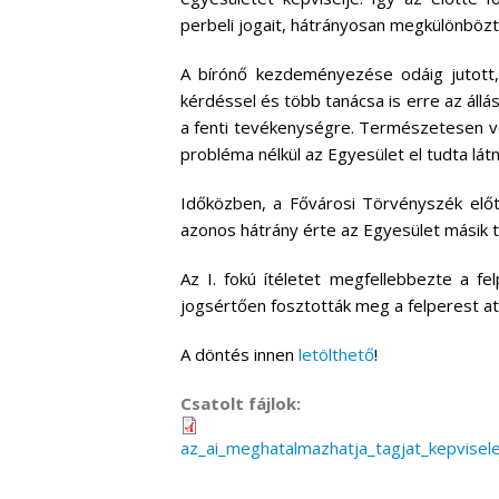
perbeli jogait, hátrányosan megkülönbözt
A bírónő kezdeményezése odáig jutott, 
kérdéssel és több tanácsa is erre az áll
a fenti tevékenységre. Természetesen vo
probléma nélkül az Egyesület el tudta látn
Időközben, a Fővárosi Törvényszék előtt
azonos hátrány érte az Egyesület másik ta
Az I. fokú ítéletet megfellebbezte a fe
jogsértően fosztották meg a felperest att
A döntés innen
letölthető
!
Csatolt fájlok:
az_ai_meghatalmazhatja_tagjat_kepvisele