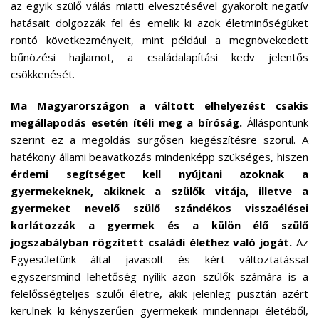
az egyik szülő válás miatti elvesztésével gyakorolt negatív
hatásait dolgozzák fel és emelik ki azok életminőségüket
rontó következményeit, mint például a megnövekedett
bűnözési hajlamot, a családalapítási kedv jelentős
csökkenését.
Ma Magyarországon a váltott elhelyezést csakis
megállapodás esetén ítéli meg a bíróság.
Álláspontunk
szerint ez a megoldás sürgősen kiegészítésre szorul. A
hatékony állami beavatkozás mindenképp szükséges, hiszen
érdemi segítséget kell nyújtani azoknak a
gyermekeknek, akiknek a szülők vitája, illetve a
gyermeket nevelő szülő szándékos visszaélései
korlátozzák a gyermek és a külön élő szülő
jogszabályban rögzített családi élethez való jogát.
Az
Egyesületünk által javasolt és kért változtatással
egyszersmind lehetőség nyílik azon szülők számára is a
felelősségteljes szülői életre, akik jelenleg pusztán azért
kerülnek ki kényszerűen gyermekeik mindennapi életéből,