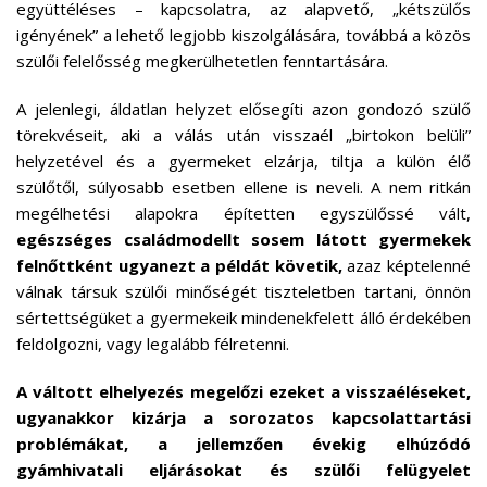
együttéléses – kapcsolatra, az alapvető, „kétszülős
igényének” a lehető legjobb kiszolgálására, továbbá a közös
szülői felelősség megkerülhetetlen fenntartására.
A jelenlegi, áldatlan helyzet elősegíti azon gondozó szülő
törekvéseit, aki a válás után visszaél „birtokon belüli”
helyzetével és a gyermeket elzárja, tiltja a külön élő
szülőtől, súlyosabb esetben ellene is neveli. A nem ritkán
megélhetési alapokra építetten egyszülőssé vált,
egészséges családmodellt sosem látott gyermekek
felnőttként ugyanezt a példát követik,
azaz képtelenné
válnak társuk szülői minőségét tiszteletben tartani, önnön
sértettségüket a gyermekeik mindenekfelett álló érdekében
feldolgozni, vagy legalább félretenni.
A váltott elhelyezés megelőzi ezeket a visszaéléseket,
ugyanakkor kizárja a sorozatos kapcsolattartási
problémákat, a jellemzően évekig elhúzódó
gyámhivatali eljárásokat és szülői felügyelet