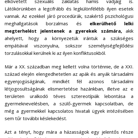
elkövetett szexuális zaklatás hamis vádjáig is.
Látókörünkben a legcifrább és legkülönfélébb ilyen esetek
vannak. Az ezekkel járó procedúrák, szakértő pszichológusi
meghallgatások borzalmas és
elkerülhető lelki
megterhelést jelentenek a gyerekek számára,
akik
ahelyett, hogy a környezetük irántuk a szükséges
empátiával viszonyulna, sokszor személyiségfejlődési
torzulásokkal kerülnek ki az ilyen konfliktusokból.
Már a XX. században meg kellett volna történnie, de a XXI.
század elején elengedhetetlen az apák és anyák társadalmi
egyenjogúságának, mindkét fél azonos társadalmi
létjogosultságának elismertetése hazánkban, illetve az e
területen uralkodó téves sztereotípiák lebontása a
gyermeknevelésben, a szülő-gyermek kapcsolatban, de
még a gyermekkel kapcsolatos hivatali ügyek intézésében
sem tűr további késlekedést.
Azt a tényt, hogy mára a házasságok egy jelentős része