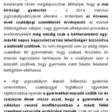
kutatásaink révén megalapozottan állíthatjuk, hogy
a mai
bírósági gyakorlat
– a 2014. márciusi
jogszabályváltozások ellenére – érdemben
az ötvenes
évek családjogi szemléletét érvényesíti:
az esetek
többségében válóper, vagy gyermek-elhelyezési procedúra
eredményeként
még mindig csak a kéthetenkénti egy-
másfél napos kapcsolattartási lehetőséget biztosítva
a különélő szülőnek.
Ez nem elegendő sem az addig teljes
családban élt gyermeknek, hogy szabad, fesztelen és
intenzív kapcsolatot tarthasson fel a szülőjével, sem a
különélő szülőnek, hogy gyermeke iránti felelős feladatát
kielégítően elláthassa.
A régi jogszabályon alapuló ítélkezési gyakorlat
ismeretében, családjoggal foglalkozó ügyvédek
tájékoztatása nyomán
a gyermekkel maradó szülők tíz és
százezrei élnek vissza azzal, hogy a gyermeket a
váláshoz vezető konfliktusokban a másik féllel
szembeni retorziók eszközévé tegyék.
Csak mi sok száz