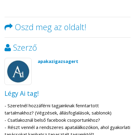
Oszd meg az oldalt!
Szerző
apakazigazsagert
Légy Ai tag!
- Szeretnél hozzáférni tagjainknak fenntartott
tartalmakhoz? (Végzések, állásfoglalások, sablonok)
- Csatlakoznál belső facebook csoportunkhoz?
- Részt vennél a rendszeres apatalálkozókon, ahol gyakorlati
tanácsokat kaphatsz tapasztalt tagjainktól?