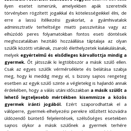
ilyen esetet ismerünk, amelyekben apák szeretnék
törvényben rögzített jogaikkal és kötelességeikkel élni, de
erre a lassú ítélkezési gyakorlat, a gyámhivatalok
adminisztratív terheltsége miatti passzivitása vagy az
elhúzódó peres folyamatokban fontos eseti döntések
meghozatalában hezitáló hozzáállása táptalaja az olyan
szülők közötti vitáknak, zsaroló élethelyzetek kialakulásának,
melyek
egyértelmű és elsődleges kárvallottja mindig a
gyermek.
Őt játsszák ki legtöbbször a másik szülő ellen.
Csak az egyes szülők vérmérséklete és belátása szabja
meg, hogy ki meddig megy el, s bizony sajnos rengeteg
esetben az egyik szülő szinte a végletekig is hajlandó annak
érdekében, hogy a válás utáni időszakban
a másik szülőt a
lehető legteljesebb mértékben kisemmizze a közös
gyermek iránti jogából.
Ezért szaporodhattak el a
válóperre, gyermek-elhelyezési perekre időzített közvádra
üldözendő büntető feljelentések, szélsőséges esetekben
sajnos olykor a másik szülőnek a gyermek terhére