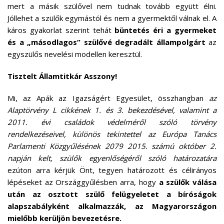
mert a másik szülővel nem tudnak tovább együtt élni.
Jóllehet a szülők egymástól és nem a gyermektől válnak el. A
káros gyakorlat szerint tehát
büntetés éri a gyermeket
és a „másodlagos” szülővé degradált állampolgárt
az
egyszülős nevelési modellen keresztül.
Tisztelt Államtitkár Asszony!
Mi, az Apák az Igazságért Egyesület, összhangban
az
Alaptörvény L cikkének 1. és 3. bekezdésével, valamint a
2011. évi családok védelméről szóló törvény
rendelkezéseivel, különös tekintettel az Európa Tanács
Parlamenti Közgyűlésének 2079 2015. számú október 2.
napján kelt, szülők egyenlőségéről szóló határozatára
ezúton arra kérjük Önt, tegyen határozott és célirányos
lépéseket az Országgyűlésben arra, hogy
a szülők válása
után az osztott szülő felügyeletet a bíróságok
alapszabályként alkalmazzák, az Magyarországon
mielőbb kerüljön bevezetésre.