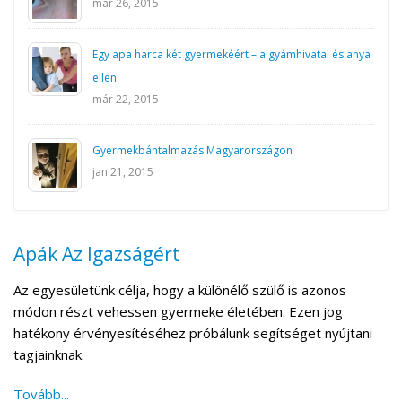
már 26, 2015
Egy apa harca két gyermekéért – a gyámhivatal és anya
ellen
már 22, 2015
Gyermekbántalmazás Magyarországon
jan 21, 2015
Apák Az Igazságért
Az egyesületünk célja, hogy a különélő szülő is azonos
módon részt vehessen gyermeke életében. Ezen jog
hatékony érvényesítéséhez próbálunk segítséget nyújtani
tagjainknak.
Tovább...