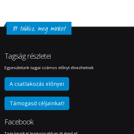
Itt találsz meg minket
Tagság részletei
Egyesületünk tagjai számos előnyt élvezhetnek
A csatlakozás előnyei
Támogasd céljainkat!
Facebook
Tagságunkat leggyorsabban itt éred el: