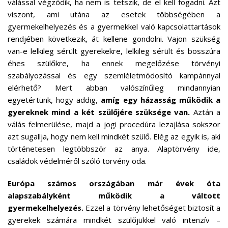
válással végződik, ha nem is tetszik, de el kell fogadni. Azt
viszont, ami utána az esetek többségében a
gyermekelhelyezés és a gyermekkel való kapcsolattartások
rendjében következik, át kellene gondolni. Vajon szükség
van-e lelkileg sérült gyerekekre, lelkileg sérült és bosszúra
éhes szülőkre, ha ennek megelőzése törvényi
szabályozással és egy szemléletmódosító kampánnyal
elérhető? Mert abban valószínűleg mindannyian
egyetértünk, hogy addig,
amíg egy házasság működik a
gyereknek mind a két szülőjére szüksége van.
Aztán a
válás felmerülése, majd a jogi procedúra lezajlása sokszor
azt sugallja, hogy nem kell mindkét szülő. Elég az egyik is, aki
történetesen legtöbbször az anya. Alaptörvény ide,
családok védelméről szóló törvény oda.
Európa számos országában már évek óta
alapszabályként működik a váltott
gyermekelhelyezés.
Ezzel a törvény lehetőséget biztosít a
gyerekek számára mindkét szülőjükkel való intenzív –