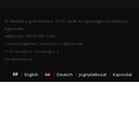
© Minden jog fenntartva. 2019. Apák Az Igazságért Közhasznú
Egyesület
adószám: 18735381-1-43
Tárhelyszolgáltató: Tárhely.Eu Szolgáltató Kft.
1144. Budapest, Ormánság u. 4.
info@tarhely.eu
English
Deutsch
Jognyilatkozat
Kapcsolat