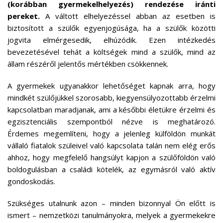
(korábban gyermekelhelyezés) rendezése iránti
pereket.
A váltott elhelyezéssel abban az esetben is
biztosított a szülők egyenjogúsága, ha a szülők közötti
jogvita elmérgesedik, elhúzódik. Ezen intézkedés
bevezetésével tehát a költségek mind a szülők, mind az
állam részéről jelentős mértékben csökkennek.
A gyermekek ugyanakkor lehetőséget kapnak arra, hogy
mindkét szülőjükkel szorosabb, kiegyensúlyozottabb érzelmi
kapcsolatban maradjanak, ami a későbbi életükre érzelmi és
egzisztenciális szempontból nézve is meghatározó.
Érdemes megemlíteni, hogy a jelenleg külföldön munkát
vállaló fiatalok szüleivel való kapcsolata talán nem elég erős
ahhoz, hogy megfelelő hangsúlyt kapjon a szülőföldön való
boldogulásban a családi kötelék, az egymásról való aktív
gondoskodás.
Szükséges utalnunk azon – minden bizonnyal Ön előtt is
ismert – nemzetközi tanulmányokra, melyek a gyermekekre