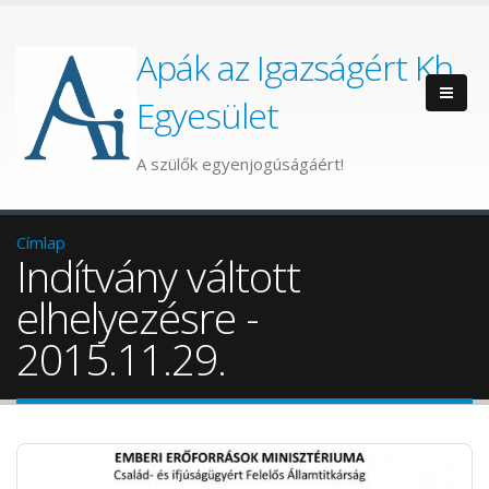
Apák az Igazságért Kh.
Egyesület
A szülők egyenjogúságáért!
Címlap
Indítvány váltott
elhelyezésre -
2015.11.29.