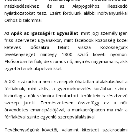
intézkedésekhez és az Alapjogokhoz illeszkedő
nyilatkozatokat tesz. Ezért fordulunk alábbi indítványunkkal
Önhöz bizalommal.
Az
Apák az Igazságért Egyesület
, mint jogi személy igen
friss szervezet ugyanakkor, mint facebook közösség közel
kétéves időszakra tekint vissza. Közösségünk
tevékenységét mintegy 1800 szülő követi nyomon.
Elsősorban férfiak, de számos nő, anya és nagymama is, akik
egyetértenek alapelveinkkel.
A XXI. századra a nemi szerepek óhatatlan átalakulásával a
férfiaknak, mint aktív, a gyermeknevelés korábban szinte
kizárólag a nők számára fenntartott területein is résztvevő
szerep jutott. Természetesen összefügg ez a nők
örvendetes emancipációjával, a munkaerőpiacon ma már a
férfiakéval szinte egyenlő szerepvállalásával.
Tevékenységünk követői, valamint kiterjedt szakirodalmi