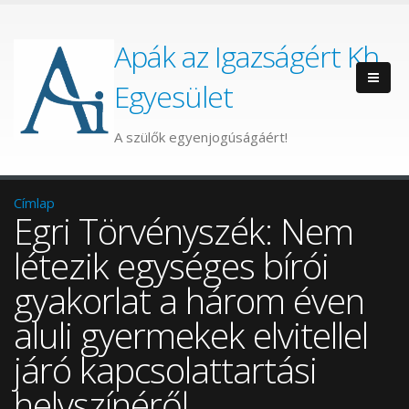
Apák az Igazságért Kh.
Egyesület
A szülők egyenjogúságáért!
Címlap
Egri Törvényszék: Nem
létezik egységes bírói
gyakorlat a három éven
aluli gyermekek elvitellel
járó kapcsolattartási
helyszínéről