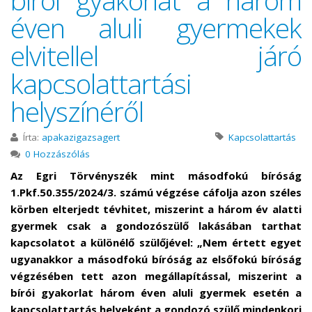
éven aluli gyermekek
elvitellel járó
kapcsolattartási
helyszínéről
Írta:
apakazigazsagert
Kapcsolattartás
0 Hozzászólás
Az Egri Törvényszék mint másodfokú bíróság
1.Pkf.50.355/2024/3. számú végzése cáfolja azon széles
körben elterjedt tévhitet, miszerint a három év alatti
gyermek csak a gondozószülő lakásában tarthat
kapcsolatot a különélő szülőjével: „Nem értett egyet
ugyanakkor a másodfokú bíróság az elsőfokú bíróság
végzésében tett azon megállapítással, miszerint a
bírói gyakorlat három éven aluli gyermek esetén a
kapcsolattartás helyeként a gondozó szülő mindenkori