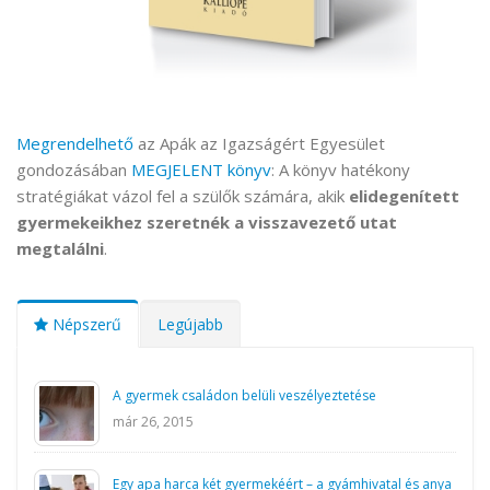
Megrendelhető
az Apák az Igazságért Egyesület
gondozásában
MEGJELENT könyv
: A könyv hatékony
stratégiákat vázol fel a szülők számára, akik
elidegenített
gyermekeikhez szeretnék a visszavezető utat
megtalálni
.
Népszerű
Legújabb
A gyermek családon belüli veszélyeztetése
már 26, 2015
Egy apa harca két gyermekéért – a gyámhivatal és anya