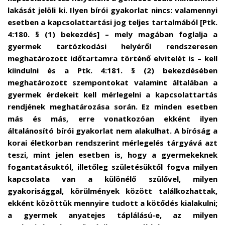
lakását jelöli ki. Ilyen bírói gyakorlat nincs: valamennyi
esetben a kapcsolattartási jog teljes tartalmából [Ptk.
4:180. § (1) bekezdés] – mely magában foglalja a
gyermek tartózkodási helyéről rendszeresen
meghatározott időtartamra történő elvitelét is – kell
kiindulni és a Ptk. 4:181. § (2) bekezdésében
meghatározott szempontokat valamint általában a
gyermek érdekeit kell mérlegelni a kapcsolattartás
rendjének meghatározása során. Ez minden esetben
más és más, erre vonatkozóan ekként ilyen
általánosító bírói gyakorlat nem alakulhat. A bíróság a
korai életkorban rendszerint mérlegelés tárgyává azt
teszi, mint jelen esetben is, hogy a gyermekeknek
fogantatásuktól, illetőleg születésüktől fogva milyen
kapcsolata van a különélő szülővel, milyen
gyakorisággal, körülmények között találkozhattak,
ekként közöttük mennyire tudott a kötődés kialakulni;
a gyermek anyatejes táplálású-e, az milyen