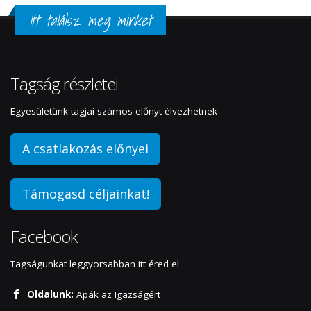
Itt találsz meg minket
Tagság részletei
Egyesületünk tagjai számos előnyt élvezhetnek
A csatlakozás előnyei
Támogasd céljainkat!
Facebook
Tagságunkat leggyorsabban itt éred el:
Oldalunk:
Apák az Igazságért