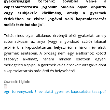
gyakorisággal történik; továbbá van-e a
kapcsolattartásra jogosult oldalán olyan objektív
vagy szubjektív körülmény, amely a gyermek
érdekében az elvitel jogával való kapcsolattartás
mellőzését indokolja”.
Tehát nincs olyan általános érvényű bírói gyakorlat, amely
automatikusan az anya (vagy a gondozó szülő) lakását
jelölné ki a kapcsolattartás helyszínéül a három év alatti
gyermek esetében. A bíróság nem egy életkorhoz kötött
szabályt alkalmaz, hanem minden esetben egyéni
mérlegelés alapján, a gyermek valós érdekeit vizsgálva dönt
a kapcsolattartás módjáról és helyszínéről.
Csatolt fájlok:
egri-torvenyszek_3_ev_alatti_gyermek_kapcsolattartasa.pdf